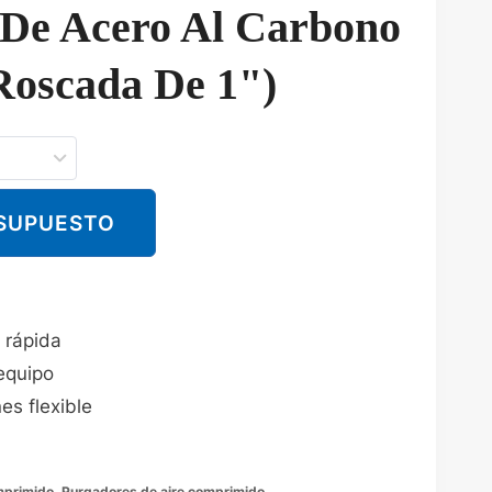
 De Acero Al Carbono
Roscada De 1")
ESUPUESTO
¡
 rápida
equipo
es flexible
mprimido
,
Purgadores de aire comprimido