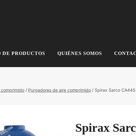
 DE PRODUCTOS
QUIÉNES SOMOS
CONTAC
e comprimido
/
Purgadores de aire comprimido
/
Spirax Sarco CA44S 
Spirax Sar