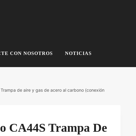
TE CON NOSOTROS
NOTICIAS
Trampa de aire y gas de acero al carbono (conexión
co CA44S Trampa De