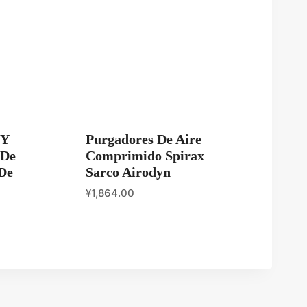
 Y
Purgadores De Aire
 De
Comprimido Spirax
De
Sarco Airodyn
¥
1,864.00