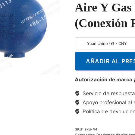
Aire Y Gas
(conexión 
Yuan chino (¥) - CNY
AÑADIR AL PR
Autorización de marca 
Servicio de respuesta
Apoyo profesional al 
Política de devolucion
SKU:
sku-44
Categorías:
Productos de aire co