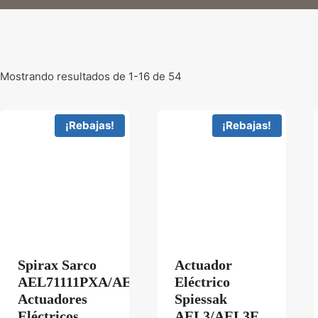
Mostrando resultados de 1-16 de 54
¡Rebajas!
¡Rebajas!
Spirax Sarco
Actuador
AEL71111PXA/AEL72211PXA/AEL73211PXA/A
Eléctrico
Actuadores
Spiessak
Eléctricos
AEL3/AEL3E