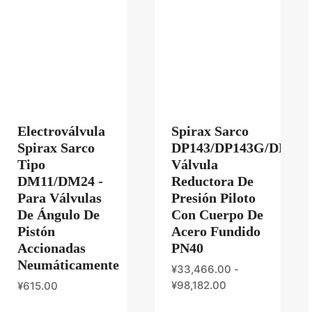
Electroválvula
Spirax Sarco
Spirax Sarco
DP143/DP143G/DP143
Tipo
Válvula
DM11/DM24 -
Reductora De
Para Válvulas
Presión Piloto
De Ángulo De
Con Cuerpo De
Pistón
Acero Fundido
Accionadas
PN40
Neumáticamente
¥
33,466.00
-
¥
98,182.00
¥
615.00