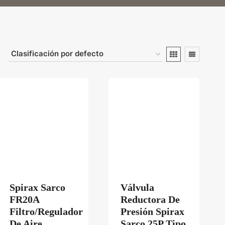
Spirax Sarco
Válvula
EL74211PXA
FR20A
Reductora De
Filtro/Regulador
Presión Spirax
De Aire
Sarco 25P Tipo