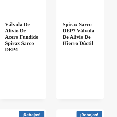
Válvula De
Spirax Sarco
20/BVA325/BVA330/BVA335/BVA340
Alivio De
DEP7 Válvula
Acero Fundido
De Alivio De
Spirax Sarco
Hierro Dúctil
DEP4
¡Rebajas!
¡Rebajas!