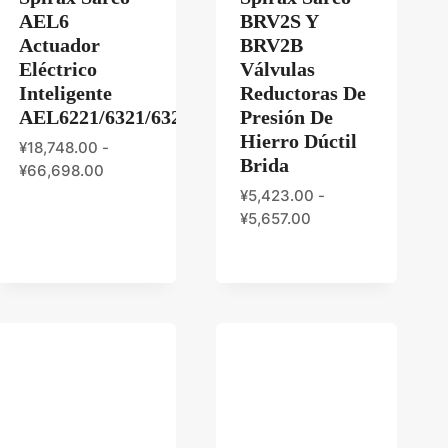
AEL6
BRV2S Y
Actuador
BRV2B
Eléctrico
Válvulas
11JXA/AEL53211JXA/AEL54211JXA/AEL55311JX
Inteligente
Reductoras De
AEL6221/6321/6323/6421/6422/6532/6631
Presión De
Hierro Dúctil
¥
18,748.00
-
Brida
¥
66,698.00
¥
5,423.00
-
¥
5,657.00