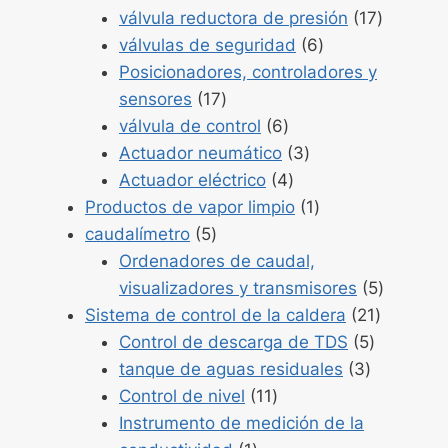
54
Product
válvula reductora de presión
17
Productos
17
válvulas de seguridad
6
6
Posicionadores, controladores y
Productos
sensores
17
17
Productos
válvula de control
6
6
Productos
Actuador neumático
3
Productos
3
Actuador eléctrico
4
4
Producto
Productos de vapor limpio
1
Productos
1
caudalímetro
5
5
Ordenadores de caudal,
Product
visualizadores y transmisores
5
Producto
5
Sistema de control de la caldera
21
Producto
21
Control de descarga de TDS
5
Productos
5
tanque de aguas residuales
3
Productos
3
Control de nivel
11
11
Instrumento de medición de la