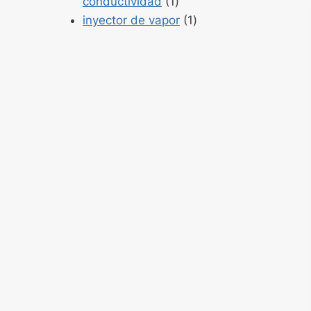
Producto
conductividad
1
1
Producto
inyector de vapor
1
1