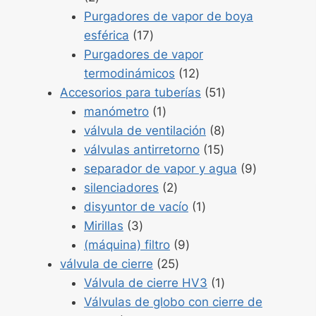
2
Purgadores de vapor de boya
Productos
esférica
17
17
Purgadores de vapor
Productos
termodinámicos
12
12
Productos
Accesorios para tuberías
51
Producto
51
manómetro
1
1
Productos
válvula de ventilación
8
Productos
8
válvulas antirretorno
15
15
Productos
separador de vapor y agua
9
Productos
9
silenciadores
2
2
Producto
disyuntor de vacío
1
Productos
1
Mirillas
3
3
Productos
(máquina) filtro
9
Productos
9
válvula de cierre
25
25
Producto
Válvula de cierre HV3
1
1
Válvulas de globo con cierre de