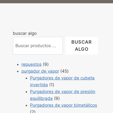
buscar algo
BUSCAR
ALGO
Productos
repuestos
9
9
Productos
purgador de vapor
45
45
Purgadores de vapor de cubeta
Producto
invertida
1
1
Purgadores de vapor de presión
Productos
equilibrada
9
9
Purgadores de vapor bimetálicos
Productos
2