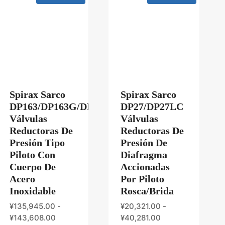
Spirax Sarco
Spirax Sarco
H
DP163/DP163G/DP163Y
DP27/DP27LC
Válvulas
Válvulas
Reductoras De
Reductoras De
Presión Tipo
Presión De
Piloto Con
Diafragma
Cuerpo De
Accionadas
Acero
Por Piloto
Inoxidable
Rosca/Brida
¥
135,945.00
-
¥
20,321.00
-
¥
143,608.00
¥
40,281.00