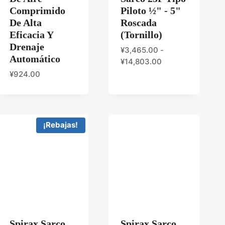
Comprimido
Piloto ½" - 5"
De Alta
Roscada
Eficacia Y
(tornillo)
Drenaje
¥
3,465.00
-
Automático
¥
14,803.00
¥
924.00
¡Rebajas!
Spirax Sarco
Spirax Sarco