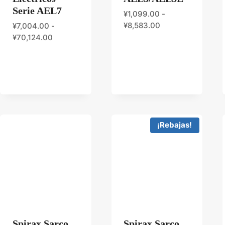
Serie AEL7
¥
1,099.00
-
¥
8,583.00
¥
7,004.00
-
¥
70,124.00
¡Rebajas!
Spirax Sarco
Spirax Sarco