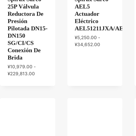
25P Válvula
AEL5
Reductora De
Actuador
Presión
Eléctrico
Pilotada DN15-
AEL51211JXA/AEL522
DN150
¥
5,250.00
-
SG/CI/CS
¥
34,652.00
Conexión De
Brida
¥
10,979.00
-
¥
229,813.00