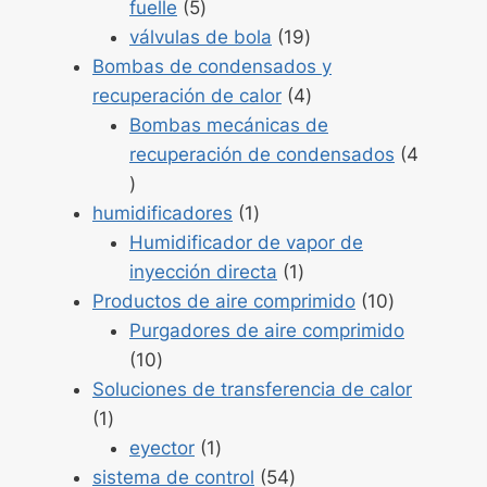
Productos
fuelle
5
5
Productos
válvulas de bola
19
19
Bombas de condensados y
Productos
recuperación de calor
4
4
Bombas mecánicas de
recuperación de condensados
4
Productos
4
Producto
humidificadores
1
1
Humidificador de vapor de
Producto
inyección directa
1
1
Productos
Productos de aire comprimido
10
10
Purgadores de aire comprimido
Productos
10
10
Soluciones de transferencia de calor
Producto
1
1
Producto
eyector
1
1
Productos
sistema de control
54