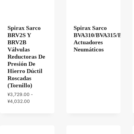
os
Spirax Sarco
Spirax Sarco
BRV2S Y
BVA310/BVA315/BVA3
BRV2B
Actuadores
Válvulas
Neumáticos
Reductoras De
Presión De
Hierro Dúctil
Roscadas
(Tornillo)
os
s
¥
3,729.00
-
¥
4,032.00
s