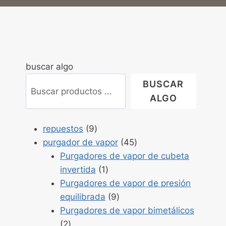
buscar algo
BUSCAR
ALGO
Productos
repuestos
9
9
Productos
purgador de vapor
45
45
Purgadores de vapor de cubeta
Producto
invertida
1
1
Purgadores de vapor de presión
Productos
equilibrada
9
9
Purgadores de vapor bimetálicos
Productos
2