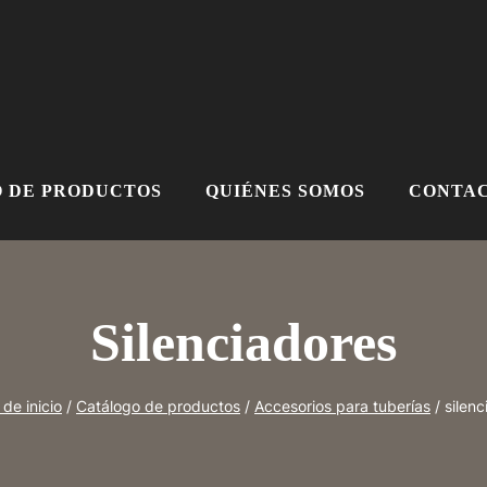
 DE PRODUCTOS
QUIÉNES SOMOS
CONTAC
Silenciadores
de inicio
/
Catálogo de productos
/
Accesorios para tuberías
/
silen