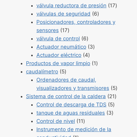
54
Product
válvula reductora de presión
17
Productos
17
válvulas de seguridad
6
6
Posicionadores, controladores y
Productos
sensores
17
17
Productos
válvula de control
6
6
Productos
Actuador neumático
3
Productos
3
Actuador eléctrico
4
4
Producto
Productos de vapor limpio
1
Productos
1
caudalímetro
5
5
Ordenadores de caudal,
Product
visualizadores y transmisores
5
Producto
5
Sistema de control de la caldera
21
Producto
21
Control de descarga de TDS
5
Productos
5
tanque de aguas residuales
3
Productos
3
Control de nivel
11
11
Instrumento de medición de la