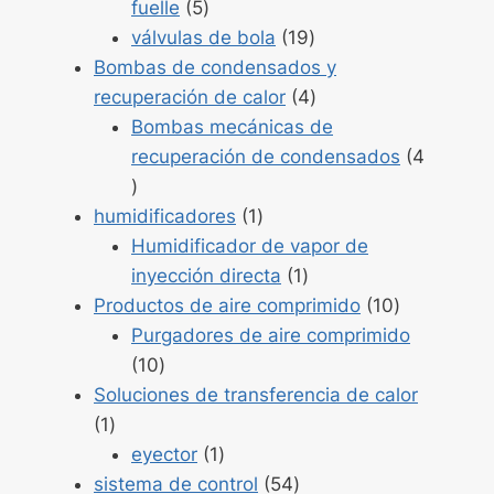
Productos
fuelle
5
5
Productos
válvulas de bola
19
19
Bombas de condensados y
Productos
recuperación de calor
4
4
Bombas mecánicas de
recuperación de condensados
4
Productos
4
Producto
humidificadores
1
1
Humidificador de vapor de
Producto
inyección directa
1
1
Productos
Productos de aire comprimido
10
10
Purgadores de aire comprimido
Productos
10
10
Soluciones de transferencia de calor
Producto
1
1
Producto
eyector
1
1
Productos
sistema de control
54