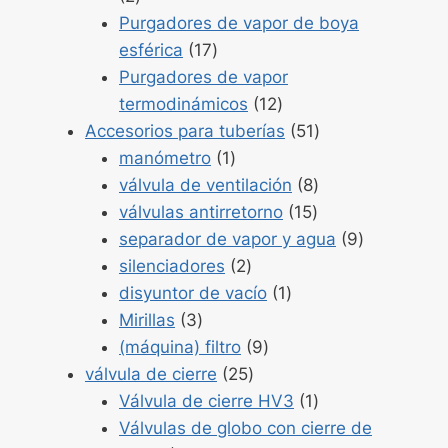
2
Purgadores de vapor de boya
Productos
esférica
17
17
Purgadores de vapor
Productos
termodinámicos
12
12
Productos
Accesorios para tuberías
51
Producto
51
manómetro
1
1
Productos
válvula de ventilación
8
Productos
8
válvulas antirretorno
15
15
Productos
separador de vapor y agua
9
Productos
9
silenciadores
2
2
Producto
disyuntor de vacío
1
Productos
1
Mirillas
3
3
Productos
(máquina) filtro
9
Productos
9
válvula de cierre
25
25
Producto
Válvula de cierre HV3
1
1
Válvulas de globo con cierre de