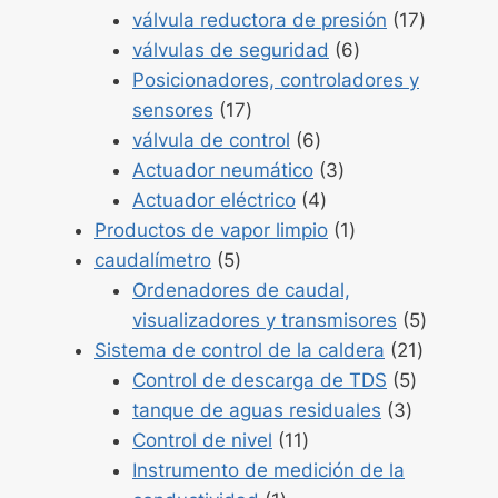
54
Product
válvula reductora de presión
17
Productos
17
válvulas de seguridad
6
6
Posicionadores, controladores y
Productos
sensores
17
17
Productos
válvula de control
6
6
Productos
Actuador neumático
3
Productos
3
Actuador eléctrico
4
4
Producto
Productos de vapor limpio
1
Productos
1
caudalímetro
5
5
Ordenadores de caudal,
Product
visualizadores y transmisores
5
Producto
5
Sistema de control de la caldera
21
Producto
21
Control de descarga de TDS
5
Productos
5
tanque de aguas residuales
3
Productos
3
Control de nivel
11
11
Instrumento de medición de la