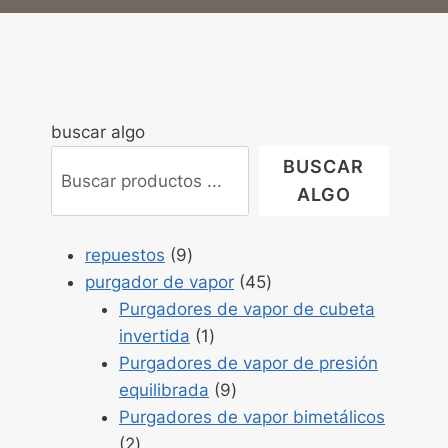
buscar algo
BUSCAR
ALGO
Productos
repuestos
9
9
Productos
purgador de vapor
45
45
Purgadores de vapor de cubeta
Producto
invertida
1
1
Purgadores de vapor de presión
Productos
equilibrada
9
9
Purgadores de vapor bimetálicos
Productos
2