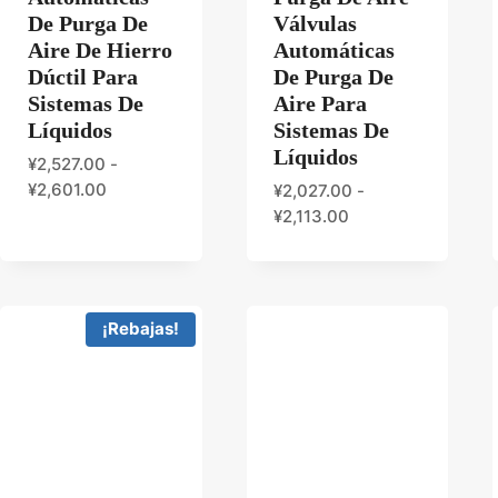
De Purga De
Válvulas
Aire De Hierro
Automáticas
Dúctil Para
De Purga De
Sistemas De
Aire Para
Líquidos
Sistemas De
Líquidos
¥
2,527.00
-
¥
2,601.00
¥
2,027.00
-
¥
2,113.00
¡Rebajas!