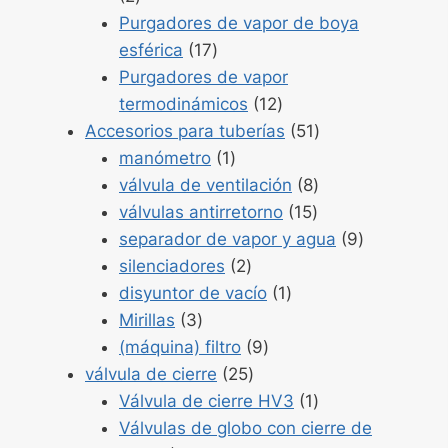
2
Purgadores de vapor de boya
Productos
esférica
17
17
Purgadores de vapor
Productos
termodinámicos
12
12
Productos
Accesorios para tuberías
51
Producto
51
manómetro
1
1
Productos
válvula de ventilación
8
Productos
8
válvulas antirretorno
15
15
Productos
separador de vapor y agua
9
Productos
9
silenciadores
2
2
Producto
disyuntor de vacío
1
Productos
1
Mirillas
3
3
Productos
(máquina) filtro
9
Productos
9
válvula de cierre
25
25
Producto
Válvula de cierre HV3
1
1
Válvulas de globo con cierre de