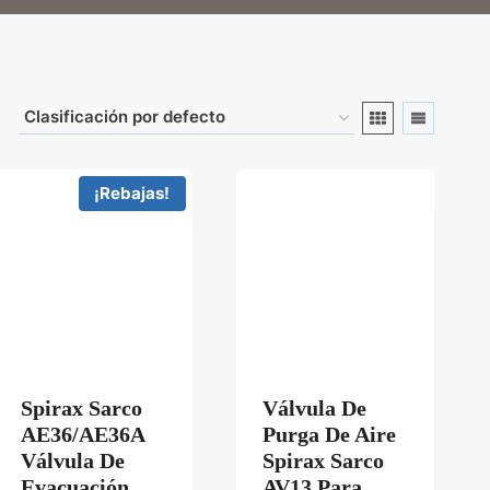
¡Rebajas!
Spirax Sarco
Válvula De
AE30C
AE36/AE36A
Purga De Aire
Válvula De
Spirax Sarco
Evacuación
AV13 Para