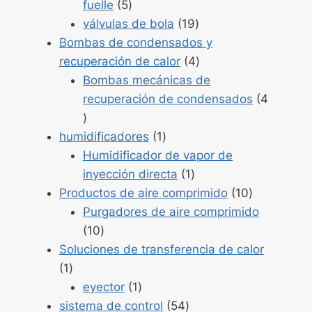
Productos
fuelle
5
5
Productos
válvulas de bola
19
19
Bombas de condensados y
Productos
recuperación de calor
4
4
Bombas mecánicas de
recuperación de condensados
4
Productos
4
Producto
humidificadores
1
1
Humidificador de vapor de
Producto
inyección directa
1
1
Productos
Productos de aire comprimido
10
10
Purgadores de aire comprimido
Productos
10
10
Soluciones de transferencia de calor
Producto
1
1
Producto
eyector
1
1
Productos
sistema de control
54