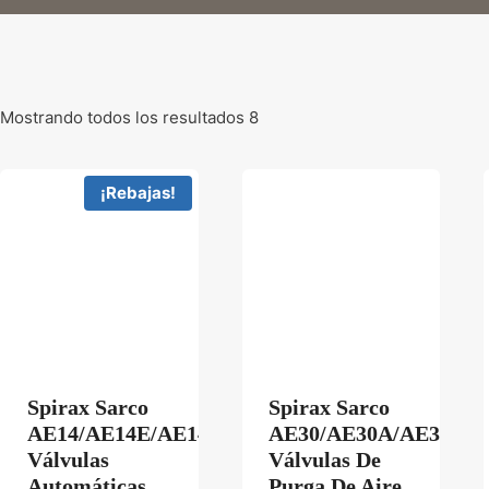
Mostrando todos los resultados 8
¡Rebajas!
Spirax Sarco
Spirax Sarco
AE14/AE14E/AE14S/AE14SV/AE14ESV
AE30/AE30A/AE30B/
Válvulas
Válvulas De
Automáticas
Purga De Aire