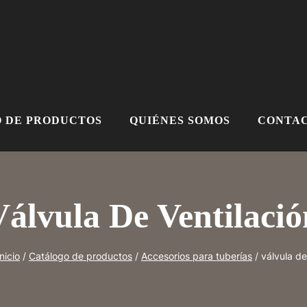
 DE PRODUCTOS
QUIÉNES SOMOS
CONTAC
Válvula De Ventilació
nicio
/
Catálogo de productos
/
Accesorios para tuberías
/
válvula de