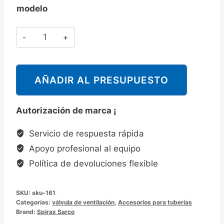
modelo
Cantidad
斯
派
莎
AÑADIR AL PRESUPUESTO
克
Spirax
Autorización de marca ¡
Sarco
AE36/AE36A
Servicio de respuesta rápida
液
Apoyo profesional al equipo
体
Política de devoluciones flexible
系
统
SKU:
sku-161
自
Categorías:
válvula de ventilación
,
Accesorios para tuberías
动
Brand:
Spirax Sarco
排