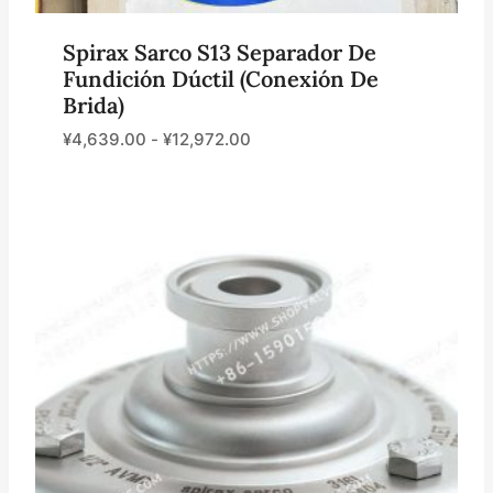
Spirax Sarco S13 Separador De
Fundición Dúctil (conexión De
Brida)
¥
4,639.00
-
¥
12,972.00