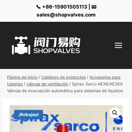
📞 +86-15901505113 | 📧
sales@shopvalves.com
Ir
al
contenido
Página de inicio
/
Catálogo de productos
/
Accesorios para
tuberías
/
válvula de ventilación
/
Spirax Sarco AE36/AE36A
Válvula de evacuación automática para sistemas de líquidos
¡Rebajas!