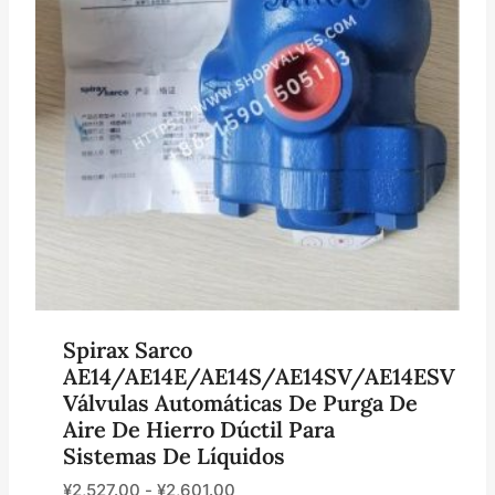
Spirax Sarco
AE14/AE14E/AE14S/AE14SV/AE14ESV
Válvulas Automáticas De Purga De
Aire De Hierro Dúctil Para
Sistemas De Líquidos
¥
2,527.00
-
¥
2,601.00