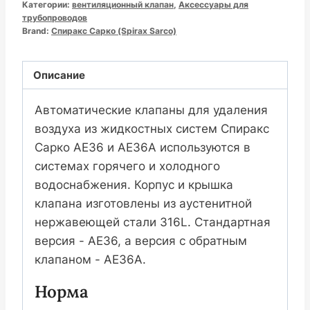
Категории:
вентиляционный клапан
,
Аксессуары для
空
трубопроводов
Brand:
阀
Спиракс Сарко (Spirax Sarco)
数
量
Описание
Автоматические клапаны для удаления
воздуха из жидкостных систем Спиракс
Сарко AE36 и AE36A используются в
системах горячего и холодного
водоснабжения. Корпус и крышка
клапана изготовлены из аустенитной
нержавеющей стали 316L. Стандартная
версия - AE36, а версия с обратным
клапаном - AE36A.
Норма