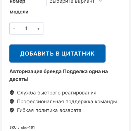
номер
модели
斯
派
莎
克
ДОБАВИТЬ В ЦИТАТНИК
Spirax
Sarco
Авторизация бренда Подделка одна на
AE36/AE36A
десять!
液
体
Служба быстрого реагирования
系
Профессиональная поддержка команды
统
Гибкая политика возврата
自
动
SKU：
sku-161
排