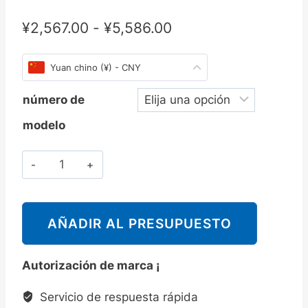
¥
2,567.00
-
¥
5,586.00
Yuan chino (¥) - CNY
número de
modelo
Cantidad
斯
派
莎
AÑADIR AL PRESUPUESTO
克
Spirax
Autorización de marca ¡
Sarco
SG253
Servicio de respuesta rápida
观