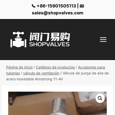
📞 +86-15901505113 | 📧
sales@shopvalves.com
Ir
al
contenido
Página de inicio
/
Catálogo de productos
/
Accesorios para
tuberías
/
válvula de ventilación
/
Válvula de purga de aire de
acero inoxidable Armstrong 11-AV