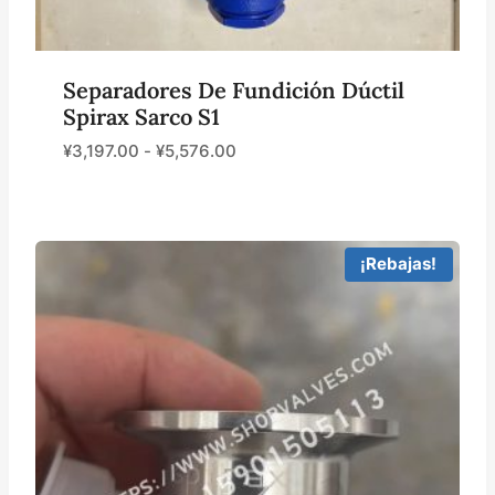
Separadores De Fundición Dúctil
Spirax Sarco S1
¥
3,197.00
-
¥
5,576.00
¡Rebajas!