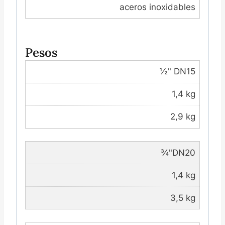
aceros inoxidables
Pesos
½" DN15
1,4 kg
2,9 kg
¾"DN20
1,4 kg
3,5 kg