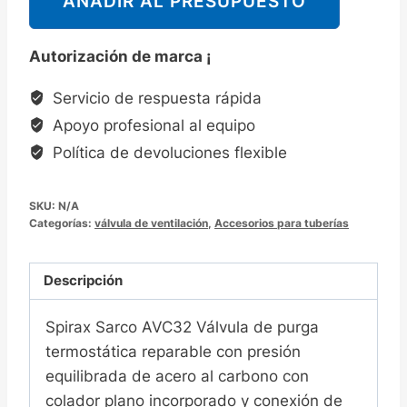
AÑADIR AL PRESUPUESTO
克
Spirax
Autorización de marca ¡
Sarco
AVC32
Servicio de respuesta rápida
碳
Apoyo profesional al equipo
钢
Política de devoluciones flexible
材
质
SKU:
N/A
蒸
Categorías:
válvula de ventilación
,
Accesorios para tuberías
汽
系
Descripción
统
排
Spirax Sarco AVC32 Válvula de purga
空
termostática reparable con presión
气
equilibrada de acero al carbono con
阀
colador plano incorporado y conexión de