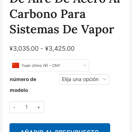
Carbono Para
Sistemas De Vapor
¥
3,035.00
-
¥
3,425.00
Yuan chino (¥) - CNY
número de
modelo
Cantidad
斯
派
莎