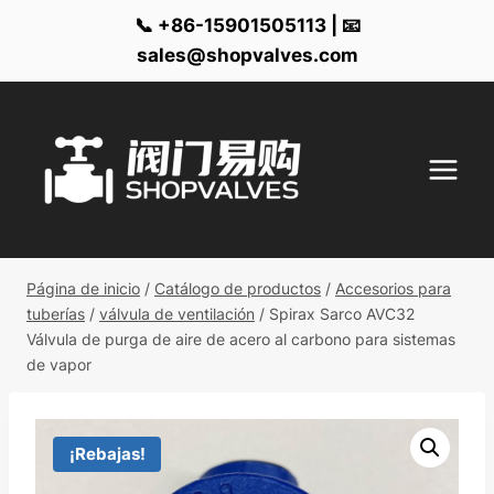
📞 +86-15901505113 | 📧
sales@shopvalves.com
Ir
al
contenido
Página de inicio
/
Catálogo de productos
/
Accesorios para
tuberías
/
válvula de ventilación
/
Spirax Sarco AVC32
Válvula de purga de aire de acero al carbono para sistemas
de vapor
¡Rebajas!