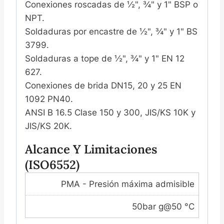
Conexiones roscadas de ½", ¾" y 1" BSP o
NPT.
Soldaduras por encastre de ½", ¾" y 1" BS
3799.
Soldaduras a tope de ½", ¾" y 1" EN 12
627.
Conexiones de brida DN15, 20 y 25 EN
1092 PN40.
ANSI B 16.5 Clase 150 y 300, JIS/KS 10K y
JIS/KS 20K.
Alcance Y Limitaciones
(ISO6552)
PMA - Presión máxima admisible
50bar g@50 °C