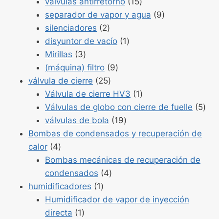
Productos
8
válvulas antirretorno
15
15
Productos
separador de vapor y agua
9
Productos
9
silenciadores
2
2
Producto
disyuntor de vacío
1
Productos
1
Mirillas
3
3
Productos
(máquina) filtro
9
Productos
9
válvula de cierre
25
25
Producto
Válvula de cierre HV3
1
1
Pro
Válvulas de globo con cierre de fuelle
5
Productos
5
válvulas de bola
19
19
Bombas de condensados y recuperación de
Productos
calor
4
4
Bombas mecánicas de recuperación de
Productos
condensados
4
Producto
4
humidificadores
1
1
Humidificador de vapor de inyección
Producto
directa
1