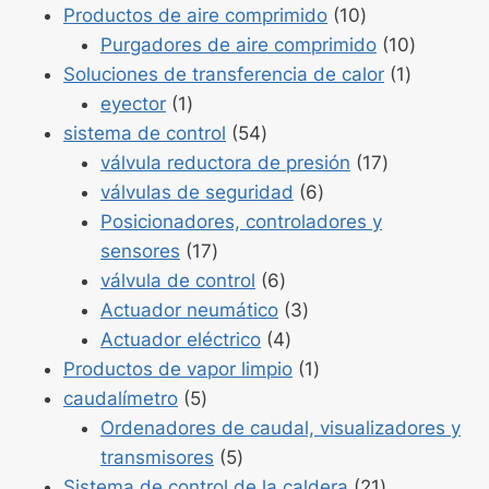
1
Productos
Productos de aire comprimido
10
10
Producto
Purgadores de aire comprimido
10
Producto
10
Soluciones de transferencia de calor
1
Producto
1
eyector
1
1
Productos
sistema de control
54
54
Productos
válvula reductora de presión
17
Productos
17
válvulas de seguridad
6
6
Posicionadores, controladores y
Productos
sensores
17
17
Productos
válvula de control
6
6
Productos
Actuador neumático
3
Productos
3
Actuador eléctrico
4
4
Producto
Productos de vapor limpio
1
Productos
1
caudalímetro
5
5
Ordenadores de caudal, visualizadores y
Productos
transmisores
5
5
Productos
Sistema de control de la caldera
21