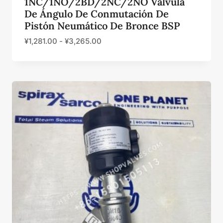
1NC/1NO/2BD/2NC/2NO Válvula
De Ángulo De Conmutación De
Pistón Neumático De Bronce BSP
¥
1,281.00
-
¥
3,265.00