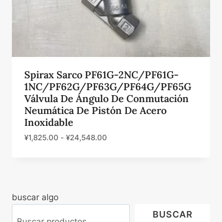
Spirax Sarco PF61G-2NC/PF61G-
1NC/PF62G/PF63G/PF64G/PF65G
Válvula De Ángulo De Conmutación
Neumática De Pistón De Acero
Inoxidable
¥
1,825.00
-
¥
24,548.00
buscar algo
BUSCAR