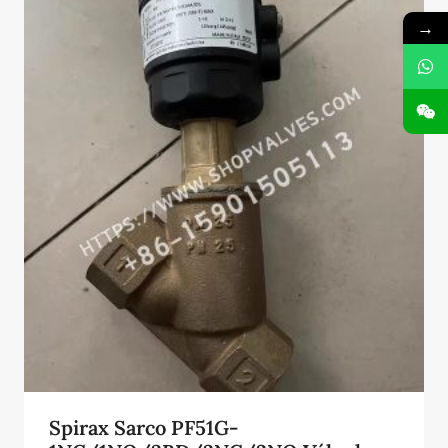
→
Spirax Sarco PF51G-