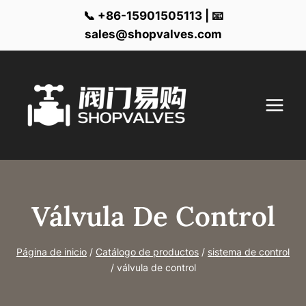
📞 +86-15901505113 | 📧
sales@shopvalves.com
Ir
al
contenido
Válvula De Control
Página de inicio
/
Catálogo de productos
/
sistema de control
/
válvula de control