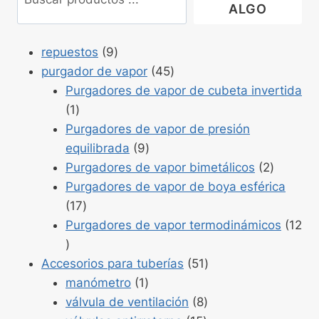
ALGO
Productos
repuestos
9
9
Productos
purgador de vapor
45
45
Purgadores de vapor de cubeta invertida
Producto
1
1
Purgadores de vapor de presión
Productos
equilibrada
9
9
Product
Purgadores de vapor bimetálicos
2
2
Purgadores de vapor de boya esférica
Productos
17
17
Purgadores de vapor termodinámicos
12
Productos
12
Productos
Accesorios para tuberías
51
Producto
51
manómetro
1
1
Productos
válvula de ventilación
8