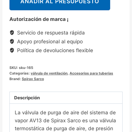
AÑADIR AL PRESUPUESTO
克
Spirax
Autorización de marca ¡
Sarco
AV13
Servicio de respuesta rápida
蒸
Apoyo profesional al equipo
汽
Política de devoluciones flexible
系
统
SKU:
sku-165
排
Categorías:
válvula de ventilación
,
Accesorios para tuberías
空
Brand:
Spirax Sarco
气
阀
Descripción
La válvula de purga de aire del sistema de
vapor AV13 de Spirax Sarco es una válvula
termostática de purga de aire, de presión