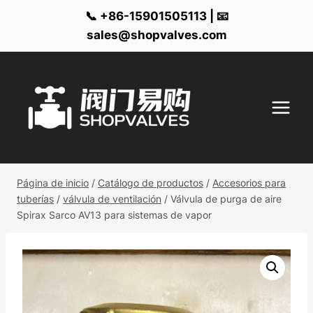
📞 +86-15901505113 | 📧
sales@shopvalves.com
Ir
al
contenido
Página de inicio
/
Catálogo de productos
/
Accesorios para
tuberías
/
válvula de ventilación
/
Válvula de purga de aire
Spirax Sarco AV13 para sistemas de vapor