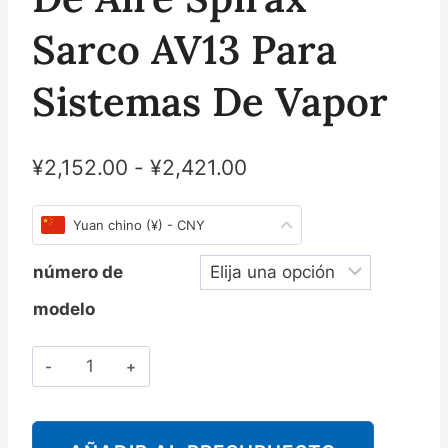
Sarco AV13 Para
Sistemas De Vapor
¥
2,152.00
-
¥
2,421.00
Yuan chino (¥) - CNY
número de
modelo
Cantidad
斯
派
莎