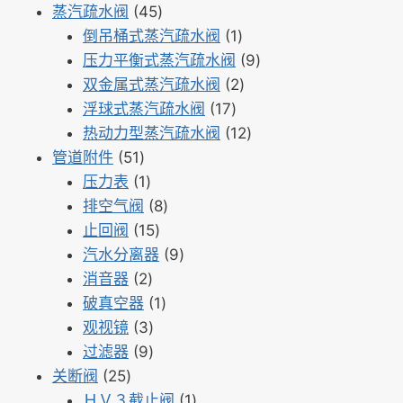
个
45
蒸汽疏水阀
45
产
个
1
倒吊桶式蒸汽疏水阀
1
品
产
个
9
压力平衡式蒸汽疏水阀
9
品
产
2
个
双金属式蒸汽疏水阀
2
17
品
个
产
浮球式蒸汽疏水阀
17
个
产
12
品
热动力型蒸汽疏水阀
12
51
产
品
个
管道附件
51
个
1
品
产
压力表
1
产
个
8
品
排空气阀
8
品
产
15
个
止回阀
15
品
个
产
9
汽水分离器
9
2
产
品
个
消音器
2
个
品
1
产
破真空器
1
产
3
个
品
观视镜
3
品
个
9
产
过滤器
9
25
产
个
品
关断阀
25
个
品
产
1
ＨＶ３截止阀
1