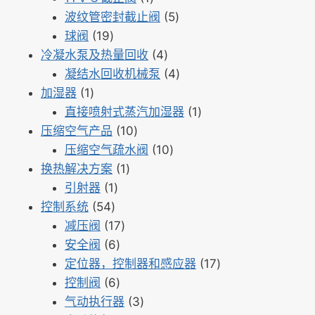
产
品
个
5
波纹管密封截止阀
5
品
19
产
个
球阀
19
个
品
4
产
冷凝水泵及热量回收
4
产
个
品
4
凝结水回收机械泵
4
1
品
产
个
加湿器
1
个
品
产
1
直接喷射式蒸汽加湿器
1
产
10
品
个
压缩空气产品
10
品
个
10
产
压缩空气疏水阀
10
1
产
个
品
换热解决方案
1
1
个
品
产
引射器
1
54
个
产
品
控制系统
54
个
产
17
品
减压阀
17
产
品
6
个
安全阀
6
品
个
产
17
定位器，控制器和感应器
17
产
6
品
个
控制阀
6
品
个
3
产
气动执行器
3