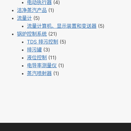
产
个
4
品
电动执行器
4
品
1
产
个
洁净蒸汽产品
1
5
个
品
产
流量计
5
个
产
品
5
流量计算机、显示装置和变送器
5
产
品
21
个
锅炉控制系统
21
品
个
5
产
TDS 排污控制
5
3
产
个
品
排污罐
3
个
11
品
产
液位控制
11
产
个
1
品
电导率测量仪
1
品
产
1
个
蒸汽喷射器
1
品
个
产
产
品
品