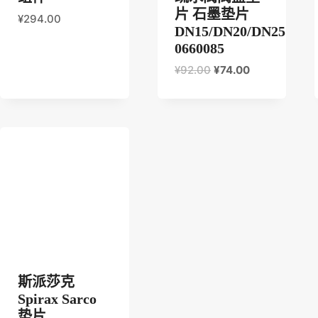
片 石墨垫片
¥
294.00
DN15/DN20/DN25
0660085
原
当
¥
92.00
¥
74.00
价
前
为：
价
¥92.00。
格
为：
¥74.00。
斯派莎克
Spirax Sarco
垫片