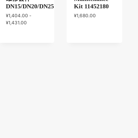
DN15/DN20/DN25
Kit 11452180
¥
1,404.00
-
¥
1,680.00
¥
1,431.00