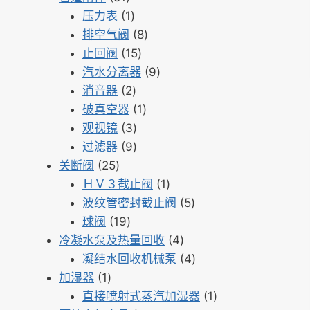
个
1
品
产
压力表
1
产
个
8
品
排空气阀
8
品
产
15
个
止回阀
15
品
个
产
9
汽水分离器
9
2
产
品
个
消音器
2
个
品
1
产
破真空器
1
产
3
个
品
观视镜
3
品
个
9
产
过滤器
9
25
产
个
品
关断阀
25
个
品
产
1
ＨＶ３截止阀
1
产
品
个
5
波纹管密封截止阀
5
品
19
产
个
球阀
19
个
品
4
产
冷凝水泵及热量回收
4
产
个
品
4
凝结水回收机械泵
4
1
品
产
个
加湿器
1
个
品
产
1
直接喷射式蒸汽加湿器
1