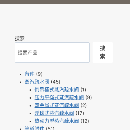
搜索
搜
索
9
备件
9
个
45
蒸汽疏水阀
45
产
个
1
倒吊桶式蒸汽疏水阀
1
品
产
个
9
压力平衡式蒸汽疏水阀
9
品
产
2
个
双金属式蒸汽疏水阀
2
17
品
个
产
浮球式蒸汽疏水阀
17
个
产
12
品
热动力型蒸汽疏水阀
12
51
产
品
个
管道附件
51