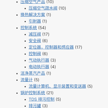
产
10
品
个
压缩空气产品
10
品
个
10
产
压缩空气疏水阀
10
1
产
个
品
换热解决方案
1
1
个
品
产
引射器
1
54
个
产
品
控制系统
54
个
产
17
品
减压阀
17
产
品
6
个
安全阀
6
品
个
产
17
定位器，控制器和感应器
17
产
6
品
个
控制阀
6
品
个
3
产
气动执行器
3
产
个
4
品
电动执行器
4
品
1
产
个
洁净蒸汽产品
1
5
个
品
产
流量计
5
个
产
品
5
流量计算机、显示装置和变送器
5
产
品
21
个
锅炉控制系统
21
品
个
5
产
TDS 排污控制
5
3
产
个
品
排污罐
3