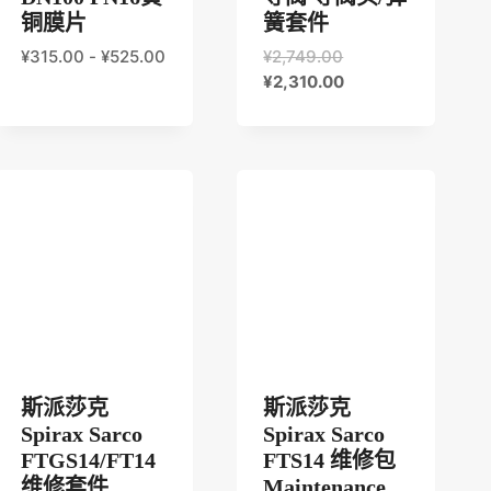
铜膜片
簧套件
原
¥
315.00
-
¥
525.00
¥
2,749.00
价
当
¥
2,310.00
为：
前
¥2,749.00。
价
格
为：
¥2,310.00。
斯派莎克
斯派莎克
Spirax Sarco
Spirax Sarco
FTGS14/FT14
FTS14 维修包
维修套件
Maintenance