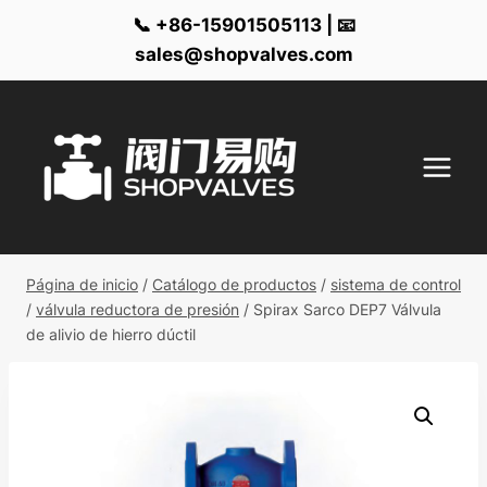
📞 +86-15901505113 | 📧
sales@shopvalves.com
Ir
al
contenido
Página de inicio
/
Catálogo de productos
/
sistema de control
/
válvula reductora de presión
/
Spirax Sarco DEP7 Válvula
de alivio de hierro dúctil