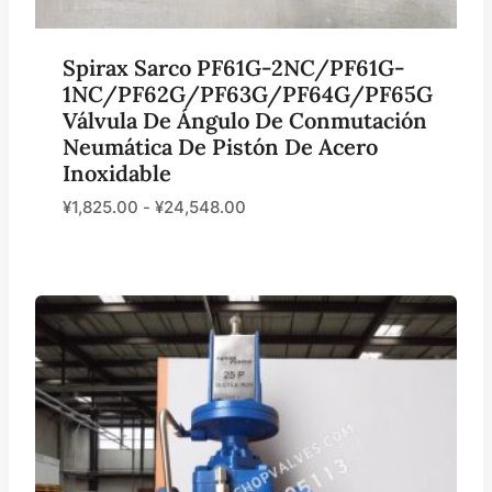
Spirax Sarco PF61G-2NC/PF61G-
1NC/PF62G/PF63G/PF64G/PF65G
Válvula De Ángulo De Conmutación
Neumática De Pistón De Acero
Inoxidable
¥
1,825.00
-
¥
24,548.00