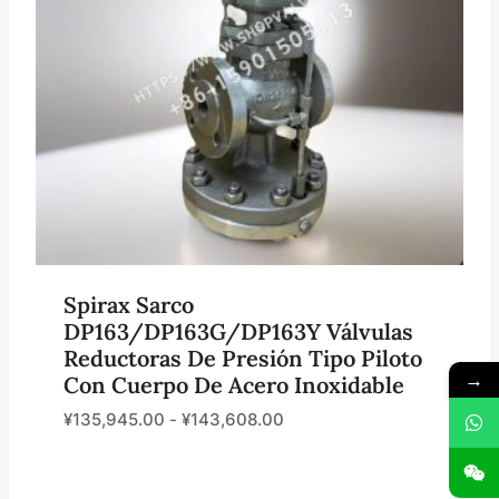
Spirax Sarco
DP163/DP163G/DP163Y Válvulas
Reductoras De Presión Tipo Piloto
→
Con Cuerpo De Acero Inoxidable
¥
135,945.00
-
¥
143,608.00