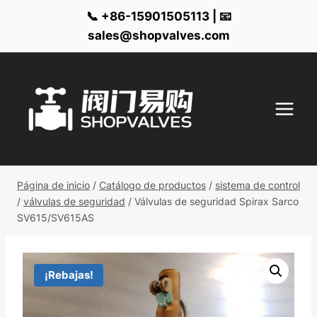
📞 +86-15901505113 | 📧
sales@shopvalves.com
Ir
al
contenido
Página de inicio
/
Catálogo de productos
/
sistema de control
/
válvulas de seguridad
/
Válvulas de seguridad Spirax Sarco
SV615/SV615AS
¡Rebajas!