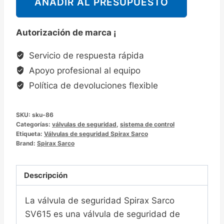
AÑADIR AL PRESUPUESTO
克
Spirax
Autorización de marca ¡
Sarco
SV615/SV615AS
Servicio de respuesta rápida
安
Apoyo profesional al equipo
全
Política de devoluciones flexible
阀
门
SKU:
sku-86
Categorías:
válvulas de seguridad
,
sistema de control
Etiqueta:
Válvulas de seguridad Spirax Sarco
Brand:
Spirax Sarco
Descripción
La válvula de seguridad Spirax Sarco
SV615 es una válvula de seguridad de