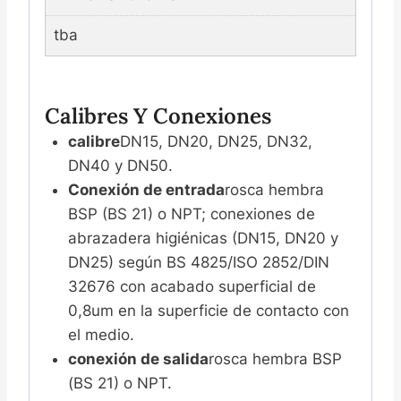
tba
Calibres Y Conexiones
calibre
DN15, DN20, DN25, DN32,
DN40 y DN50.
Conexión de entrada
rosca hembra
BSP (BS 21) o NPT; conexiones de
abrazadera higiénicas (DN15, DN20 y
DN25) según BS 4825/ISO 2852/DIN
32676 con acabado superficial de
0,8um en la superficie de contacto con
el medio.
conexión de salida
rosca hembra BSP
(BS 21) o NPT.