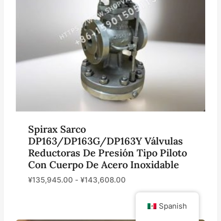
Spirax Sarco
DP163/DP163G/DP163Y Válvulas
Reductoras De Presión Tipo Piloto
Con Cuerpo De Acero Inoxidable
¥
135,945.00
-
¥
143,608.00
Spanish