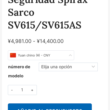
Sarco
SV615/SV615AS
¥
4,981.00
-
¥
14,400.00
Yuan chino (¥) - CNY
número de
modelo
Cantidad
斯
派
莎