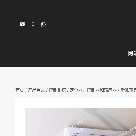
跳
到
内
容
网
首页
/
产品目录
/
控制系统
/
定位器，控制器和感应器
/
斯派莎克 