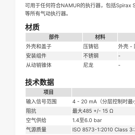
可用于任何符合NAMUR的执行器，包括Spirax S
等所有气动执行器。
材质
部件
材料
外壳和盖子
压铸铝
外壳 -
安装组件
不锈钢
-
从动销锥体
尼龙
-
技术数据
项目
输入信号范围
4 - 20 mA（分层控制时
阻抗
最大485 +/- 15 Ω
空气供给
1.4至6.0 bar
气源质量
ISO 8573-1:2010 Class 3: