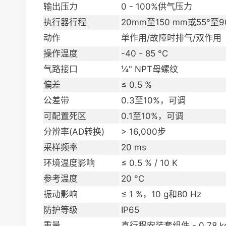
输出压力
0 - 100%供气压力
执行器行程
20mm至150 mm或55°至9
动作
单作用/故障时排气/双作用
操作温度
-40 - 85 °C
气路接口
¼" NPT母螺纹
偏差
≤ 0.5 %
公差带
0.3至10%，可调
可配置死区
0.1至10%，可调
分辨率(AD转换)
> 16,000步
采样频率
20 ms
环境温度影响
≤ 0.5 % / 10 K
参考温度
20 °C
振动影响
≤ 1 %，10 g和80 Hz
防护等级
IP65
重量
直行程安装套组件 - 0.78 k