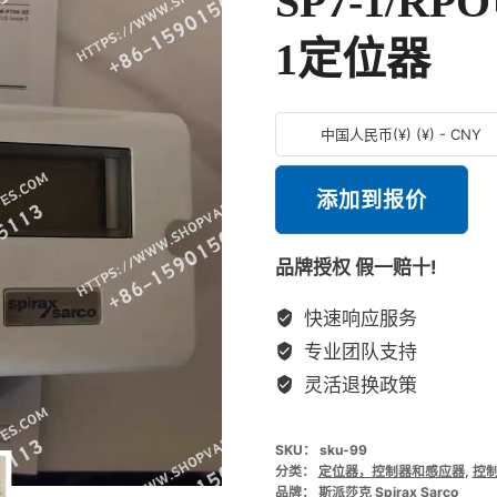
SP7-1/R
1定位器
中国人民币(¥) (¥) - CNY
添加到报价
品牌授权 假一赔十!
快速响应服务
专业团队支持
灵活退换政策
SKU：
sku-99
分类：
定位器，控制器和感应器
,
控
品牌：
斯派莎克 Spirax Sarco