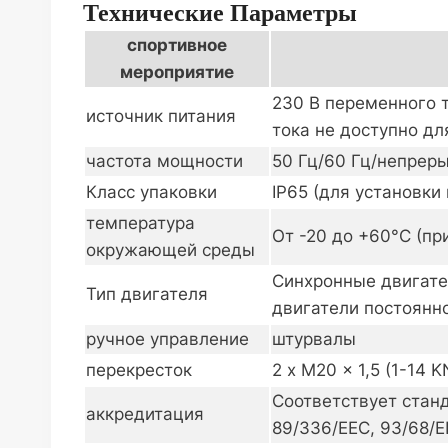
Технические Параметры
спортивное
мероприятие
230 В переменного т
источник питания
тока не доступно дл
частота мощности
50 Гц/60 Гц/непрер
Класс упаковки
IP65 (для установк
температура
От -20 до +60°C (пр
окружающей среды
Синхронные двигате
Тип двигателя
двигатели постоянно
ручное управление
штурвалы
перекресток
2 x M20 x 1,5 (1-14 K
Соответствует станд
аккредитация
89/336/EEC, 93/68/E