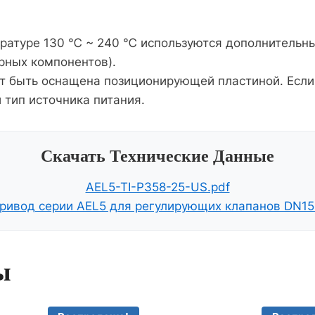
ературе 130 ℃ ~ 240 ℃ используются дополнительн
ных компонентов).
т быть оснащена позиционирующей пластиной. Если
 тип источника питания.
Скачать Технические Данные
AEL5-TI-P358-25-US.pdf
ривод серии AEL5 для регулирующих клапанов DN15
ы