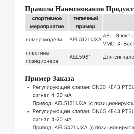
Правила Наименования Продукт
спортивное
типичный
мероприятие
пример
AEL=Электро
номер модели
AEL51211JXA
VMD, X=Бес
пластина
AEL5961
Для сигнало
позиционера
Пример Заказа
Регулирующий клапан: DN20 KE43 PTSUS
сигнал 4-20 мА
Привод: AEL51211JXA (с позиционирую
Регулирующий клапан: DN65 KE43 PTSUS
сигнал 4-20 мА
Привод: AEL54211JXA (с позиционирую