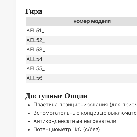
Гири
номер модели
AEL51_
AEL52_
AEL53_
AEL54_
AEL55_
AEL56_
Доступные Опции
Пластина позиционирования (для приема
Вспомогательные концевые выключате
Антиконденсатные нагреватели
Потенциометр 1kΩ (с/без)