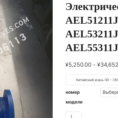
Электриче
AEL51211
AEL53211
AEL55311
¥
5,250.00
-
¥
34,652
Китайский юань (¥) - C
номер
модели
斯