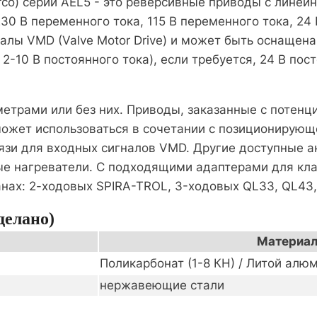
rco) серии AEL5 - это реверсивные приводы с лине
0 В переменного тока, 115 В переменного тока, 24 
алы VMD (Valve Motor Drive) и может быть оснащен
2-10 В постоянного тока), если требуется, 24 В пос
метрами или без них. Приводы, заказанные с потен
 может использоваться в сочетании с позиционирую
связи для входных сигналов VMD. Другие доступные
ые нагреватели. С подходящими адаптерами для к
нах: 2-ходовых SPIRA-TROL, 3-ходовых QL33, QL43,
делано)
Материал 
Поликарбонат (1-8 КН) / Литой алюм
нержавеющие стали