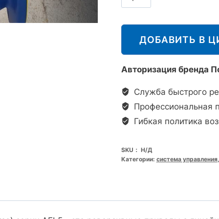
派
莎
克
ДОБАВИТЬ В Ц
Spirax
Sarco
Авторизация бренда По
AEL5
电
Служба быстрого ре
动
Профессиональная 
执
Гибкая политика воз
行
器
SKU：
Н/Д
AEL51211JXA/AEL52211
Категории:
система управления
数
量