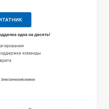
ИТАТНИК
дделка одна на десять!
агирования
поддержка команды
врата
JXA/AEL53211JXA/AEL54211JXA/AEL55311JXA/AEL564
,
Электрический привод