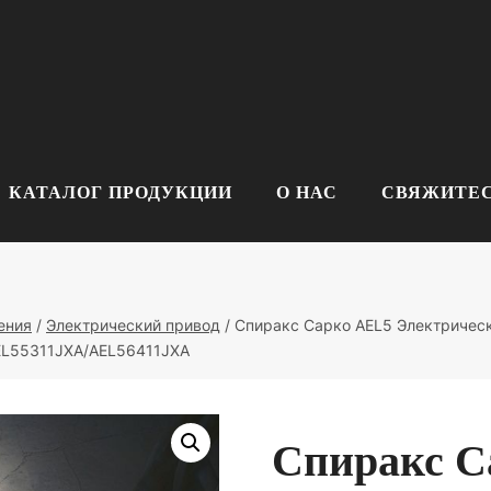
КАТАЛОГ ПРОДУКЦИИ
О НАС
СВЯЖИТЕС
ения
/
Электрический привод
/
Спиракс Сарко AEL5 Электричес
EL55311JXA/AEL56411JXA
Спиракс С