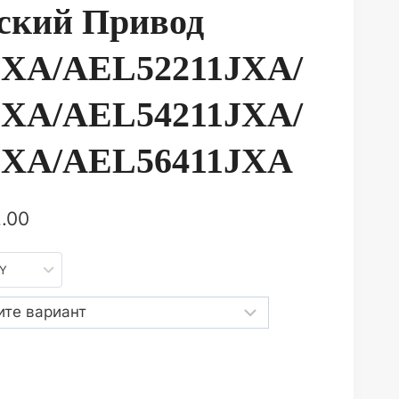
ский Привод
JXA/AEL52211JXA/
JXA/AEL54211JXA/
JXA/AEL56411JXA
.00
NY