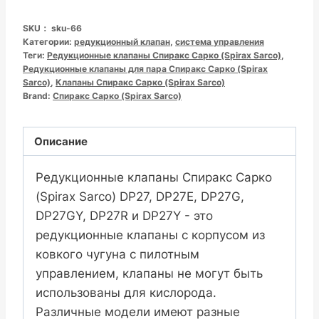
式
SKU：
sku-66
减
Категории:
редукционный клапан
,
система управления
压
Теги:
Редукционные клапаны Спиракс Сарко (Spirax Sarco)
,
Редукционные клапаны для пара Спиракс Сарко (Spirax
阀
Sarco)
,
Клапаны Спиракс Сарко (Spirax Sarco)
螺
Brand:
Спиракс Сарко (Spirax Sarco)
纹/
法
Описание
兰
数
Редукционные клапаны Спиракс Сарко
量
(Spirax Sarco) DP27, DP27E, DP27G,
DP27GY, DP27R и DP27Y - это
редукционные клапаны с корпусом из
ковкого чугуна с пилотным
управлением, клапаны не могут быть
использованы для кислорода.
Различные модели имеют разные