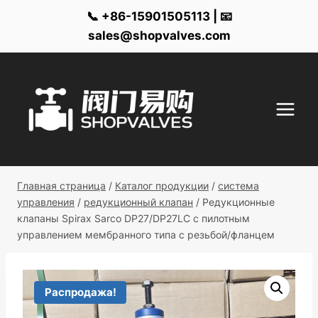
📞 +86-15901505113 | 📧
sales@shopvalves.com
Перейти
к
контенту
Главная страница
/
Каталог продукции
/
система
управления
/
редукционный клапан
/
Редукционные
клапаны Spirax Sarco DP27/DP27LC с пилотным
управлением мембранного типа с резьбой/фланцем
Распродажа!