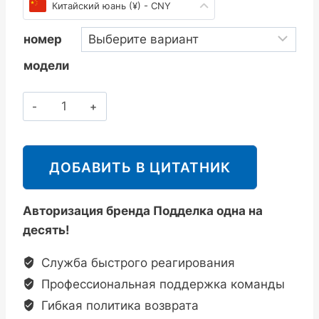
Китайский юань (¥) - CNY
номер
модели
斯
派
莎
克
ДОБАВИТЬ В ЦИТАТНИК
Spirax
Sarco
Авторизация бренда Подделка одна на
DP27/DP27LC
десять!
导
阀
Служба быстрого реагирования
型
Профессиональная поддержка команды
隔
Гибкая политика возврата
膜