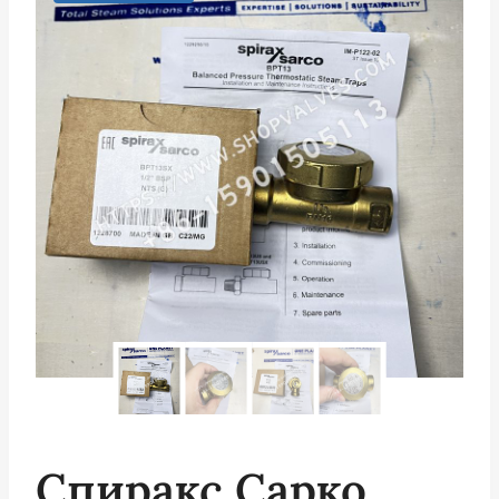
Спиракс Сарко