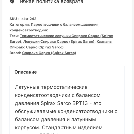
Гибкая политика возврата
阀
压
SKU：
sku-242
力
Категории:
Пароотводчики с балансом давления
,
平
конденсатоотводчик
Теги:
Термостатические ловушки Спиракс Сарко (Spirax
衡
Sarco)
,
Ловушки Спиракс Сарко (Spirax Sarco)
,
Клапаны
式
Спиракс Сарко (Spirax Sarco)
热
Brand:
Спиракс Сарко (Spirax Sarco)
静
力
Описание
蒸
汽
Латунные термостатические
疏
конденсатоотводчики с балансом
水
давления Spirax Sarco BPT13 - это
阀
обслуживаемые конденсатоотводчики с
数
балансом давления и латунным
量
корпусом. Стандартным изделием