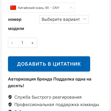
Китайский юань (¥) - CNY
номер
модели
斯
派
莎
克
ДОБАВИТЬ В ЦИТАТНИК
Spirax
Sarco
Авторизация бренда Подделка одна на
BPT13SX/BPT13AX
десять!
黄
铜
Служба быстрого реагирования
疏
Профессиональная поддержка команды
水