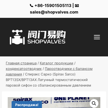
📞 +86-15901505113 | 📧
sales@shopvalves.com
Перейти
к
контенту
Главная страница
/
Каталог продукции
/
конденсатоотводчик
/
Пароотводчики с балансом
давления
/
Спиракс Сарко (Spirax Sarco)
BPT13SX/BPT13AX Латунный термостатический
паровой сифон со сбалансированным давлением
Распродажа!