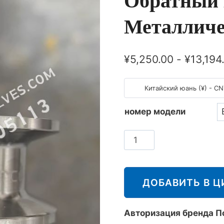
Обратный 
Металличе
¥
5,250.00
-
¥
13,194
Китайский юань (¥) - C
номер модели
斯
派
莎
克
ДОБАВИТЬ В Ц
Spirax
Sarco
Авторизация бренда По
CVS10-