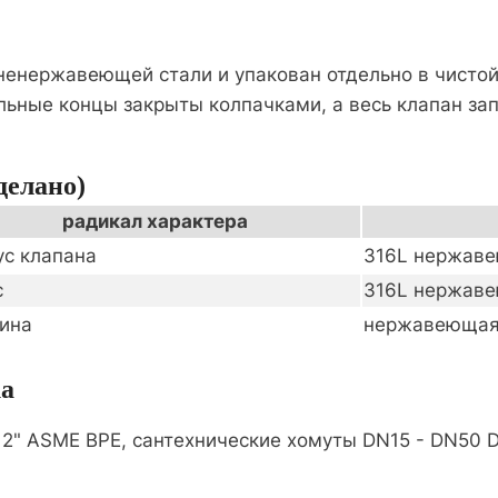
 ненержавеющей стали и упакован отдельно в чистой
ьные концы закрыты колпачками, а весь клапан зап
делано)
радикал характера
ус клапана
316L нержаве
с
316L нержаве
ина
нержавеющая 
ка
 и 2" ASME BPE, сантехнические хомуты DN15 - DN50