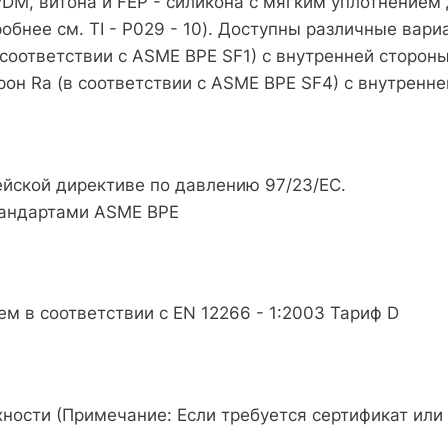
EPDM, витона и FEP - силикона с мягким уплотнение
обнее см. TI - P029 - 10). Доступны различные вар
 соответствии с ASME BPE SF1) с внутренней стороны
он Ra (в соответствии с ASME BPE SF4) с внутренне
йской директиве по давлению 97/23/EC.
тандартами ASME BPE
м в соответствии с EN 12266 - 1:2003 Тариф D
ости (Примечание: Если требуется сертификат или п