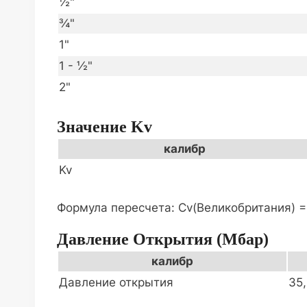
½"
¾"
1"
1 - ½"
2"
Значение Kv
калибр
Kv
Формула пересчета: Cv(Великобритания) = K
Давление Открытия (мбар)
калибр
Давление открытия
35,