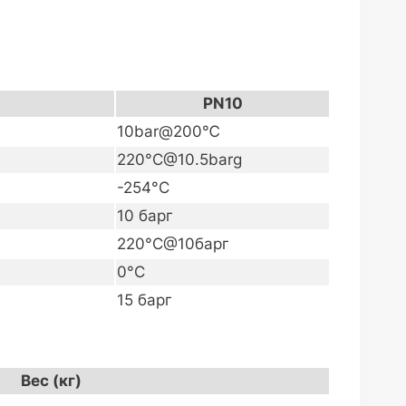
PN10
10bar@200℃
220°C@10.5barg
-254°C
10 барг
220°C@10барг
0°C
15 барг
Вес (кг)