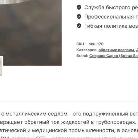
1M
Служба быстрого ре
洁
Профессиональная 
净
Гибкая политика воз
型
金
SKU：
sku-170
属
Категории:
обратные клапаны
,
阀
Brand:
Спиракс Сарко (Spirax Sa
座
止
回
阀
数
量
n с металлическим седлом - это подпружиненный вс
вращает обратный ток жидкостей в трубопроводах.
втической и медицинской промышленности, в основн