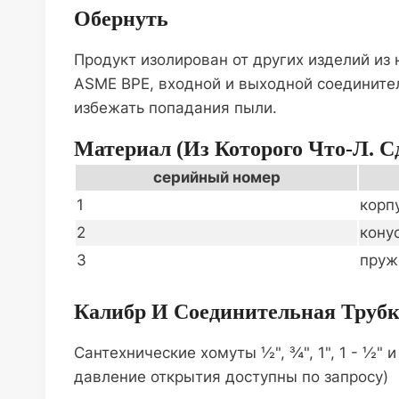
Обернуть
Продукт изолирован от других изделий из
ASME BPE, входной и выходной соединител
избежать попадания пыли.
Материал (из Которого Что-Л. С
серийный номер
1
корп
2
кону
3
пруж
Калибр И Соединительная Труб
Сантехнические хомуты ½", ¾", 1", 1 - ½"
давление открытия доступны по запросу)