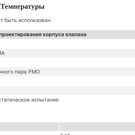
/температуры
т быть использован.
 проектирования корпуса клапана
MA
нного пара PMO
статическое испытание