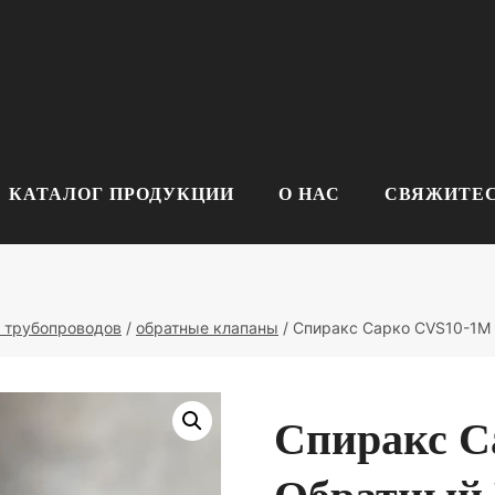
КАТАЛОГ ПРОДУКЦИИ
О НАС
СВЯЖИТЕС
 трубопроводов
/
обратные клапаны
/
Спиракс Сарко CVS10-1M
Спиракс С