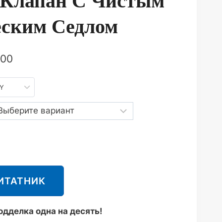
Клапан С Чистым
ским Седлом
.00
NY
ИТАТНИК
дделка одна на десять!