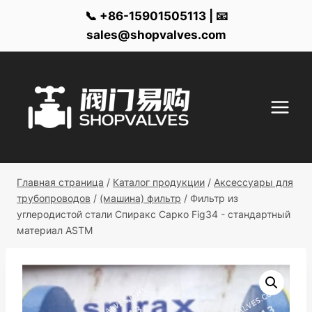
📞 +86-15901505113 | 📧
sales@shopvalves.com
Перейти
к
контенту
Главная страница
/
Каталог продукции
/
Аксессуары для
трубопроводов
/
(машина) фильтр
/
Фильтр из
углеродистой стали Спиракс Сарко Fig34 - стандартный
материал ASTM