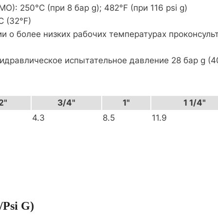
: 250°C (при 8 бар g); 482°F (при 116 psi g)
 (32°F)
 о более низких рабочих температурах проконсульт
дравлическое испытательное давление 28 бар g (406
2"
3/4"
1"
1 1/4"
4.3
8.5
11.9
psi G)