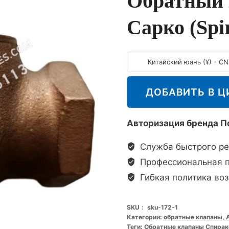
Обратный 
Сарко (Spi
Китайский юань (¥) - C
ДОБАВИТЬ В Ц
Авторизация бренда По
Служба быстрого ре
Профессиональная 
Гибкая политика воз
SKU：
sku-172-1
Категории:
обратные клапаны
,
Теги:
Обратные клапаны Спиракс