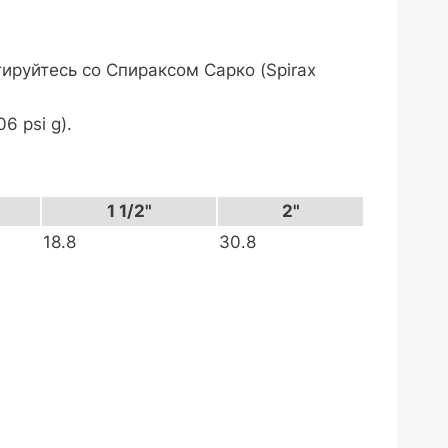
ируйтесь со Спираксом Сарко (Spirax
 psi g).
1 1/2"
2"
18.8
30.8