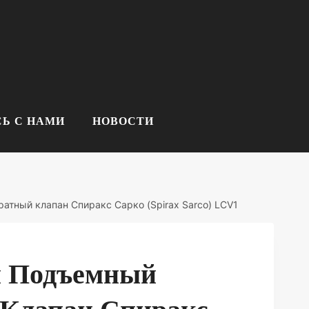
Ь С НАМИ
НОВОСТИ
атный клапан Спиракс Сарко (Spirax Sarco) LCV1
й Подъемный