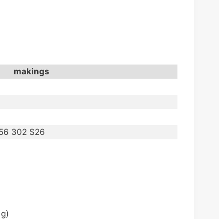
makings
56 302 S26
g)