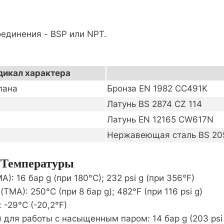
е соединения - BSP или NPT.
дикал характера
пана
Бронза EN 1982 CC491K
Латунь BS 2874 CZ 114
Латунь EN 12165 CW617N
Нержавеющая сталь BS 20
/температуры
 16 бар g (при 180°C); 232 psi g (при 356°F)
A): 250°C (при 8 бар g); 482°F (при 116 psi g)
-29°C (-20,2°F)
для работы с насыщенным паром: 14 бар g (203 psi 