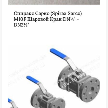
Спиракс Сарко (Spirax Sarco)
M10F Шаровой Кран DN¼" -
DN2½"