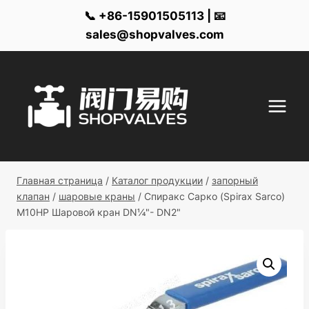
📞 +86-15901505113 | 📧
sales@shopvalves.com
Перейти
к
контенту
Главная страница
/
Каталог продукции
/
запорный
клапан
/
шаровые краны
/
Спиракс Сарко (Spirax Sarco)
M10HP Шаровой кран DN¼"- DN2"