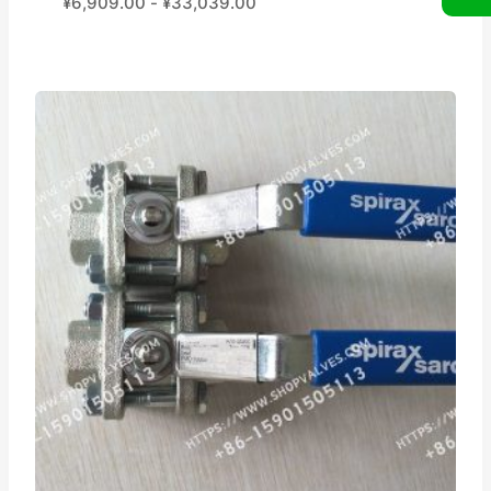
¥
6,909.00
-
¥
33,039.00