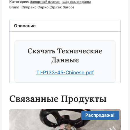
Категории:
запорный клапан
,
шаровые краны
Brand:
Спиракс Сарко (Spirax Sarco)
Описание
Скачать Технические
Данные
TI-P133-45-Chinese.pdf
Связанные Продукты
Распродажа!