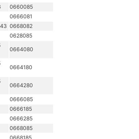
3
0660085
0666081
T43
0668082
0628085
5
0664080
5
0664180
5
0664280
0666085
0666185
0666285
0668085
0668185