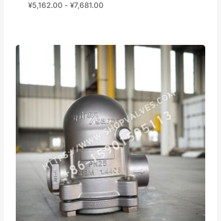
¥
5,162.00
-
¥
7,681.00