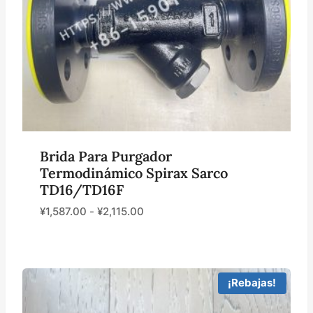
Brida Para Purgador
Termodinámico Spirax Sarco
TD16/TD16F
¥
1,587.00
-
¥
2,115.00
¡Rebajas!