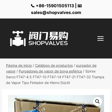
📞 +86-15901505113 | 📧
sales@shopvalves.com
Ir
al
contenido
Página de inicio
/
Catálogo de productos
/
purgador de
vapor
/
Purgadores de vapor de boya esférica
/
Spirax
Sarco FT47-4.5 FT47-10 FT47-14 FT47-21 FT47-32 Trampa
de Vapor Tipo Flotador de Hierro Dúctil