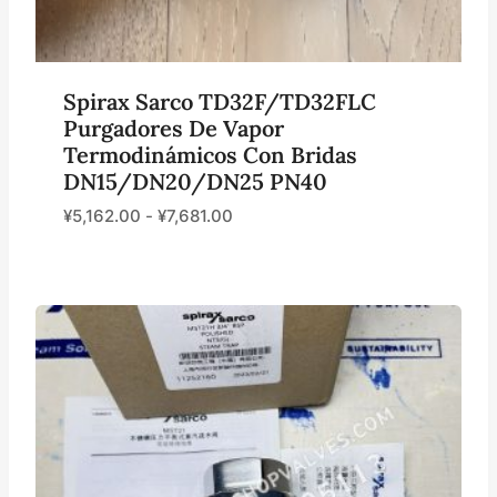
Spirax Sarco TD32F/TD32FLC
Purgadores De Vapor
Termodinámicos Con Bridas
DN15/DN20/DN25 PN40
¥
5,162.00
-
¥
7,681.00