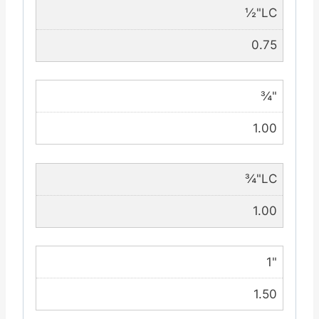
½"LC
0.75
¾"
1.00
¾"LC
1.00
1"
1.50