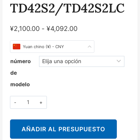
TD42S2/TD42S2LC
¥
2,100.00
-
¥
4,092.00
Yuan chino (¥) - CNY
número
de
modelo
Cantidad
斯
派
莎
AÑADIR AL PRESUPUESTO
克