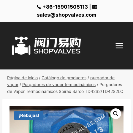
📞 +86-15901505113 | 📧
sales@shopvalves.com
Ir
al
contenido
Página de inicio
/
Catálogo de productos
/
purgador de
vapor
/
Purgadores de vapor termodinámicos
/
Purgadores
de Vapor Termodinámicos Spirax Sarco TD42S2/TD42S2LC
¡Rebajas!