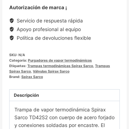
Spirax
Autorización de marca ¡
Sarco
TD42S2/TD42S2LC
Servicio de respuesta rápida
热
Apoyo profesional al equipo
动
Política de devoluciones flexible
力
型
SKU:
N/A
蒸
Categoría:
Purgadores de vapor termodinámicos
汽
Etiquetas:
Trampas termodinámicas Spirax Sarco
,
Trampas
Spirax Sarco
疏
,
Válvulas Spirax Sarco
Brand:
Spirax Sarco
水
阀
Descripción
Trampa de vapor termodinámica Spirax
Sarco TD42S2 con cuerpo de acero forjado
y conexiones soldadas por encastre. El