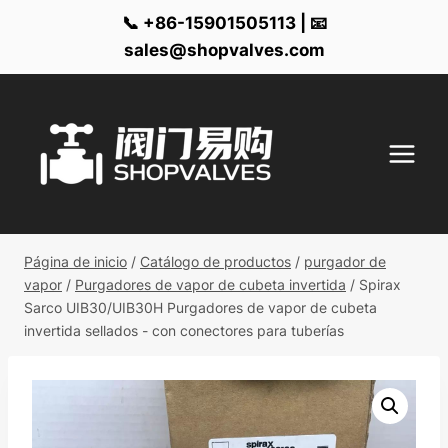
📞 +86-15901505113 | 📧
sales@shopvalves.com
Ir
al
contenido
Página de inicio
/
Catálogo de productos
/
purgador de
vapor
/
Purgadores de vapor de cubeta invertida
/
Spirax
Sarco UIB30/UIB30H Purgadores de vapor de cubeta
invertida sellados - con conectores para tuberías