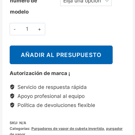
número de
modelo
Cantidad
斯
派
莎
AÑADIR AL PRESUPUESTO
克
UIB30/UIB30H
Autorización de marca ¡
密
封
Servicio de respuesta rápida
型
Apoyo profesional al equipo
倒
Política de devoluciones flexible
吊
桶
SKU:
N/A
式
Categorías:
Purgadores de vapor de cubeta invertida
,
purgador
蒸
de vapor