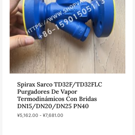
Spirax Sarco TD32F/TD32FLC
Purgadores De Vapor
Termodinámicos Con Bridas
DN15/DN20/DN25 PN40
¥
5,162.00
-
¥
7,681.00