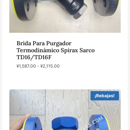
Brida Para Purgador
Termodinámico Spirax Sarco
TD16/TD16F
¥
1,587.00
-
¥
2,115.00
¡Rebajas!