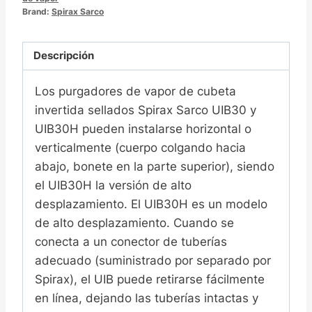
Brand:
汽
Spirax Sarco
疏
水
Descripción
阀
-
Los purgadores de vapor de cubeta
与
invertida sellados Spirax Sarco UIB30 y
管
UIB30H pueden instalarse horizontal o
道
verticalmente (cuerpo colgando hacia
连
abajo, bonete en la parte superior), siendo
接
el UIB30H la versión de alto
器
desplazamiento. El UIB30H es un modelo
相
de alto desplazamiento. Cuando se
连
conecta a un conector de tuberías
adecuado (suministrado por separado por
Spirax), el UIB puede retirarse fácilmente
en línea, dejando las tuberías intactas y