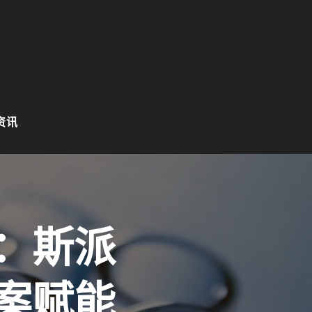
资讯
：斯派
案赋能