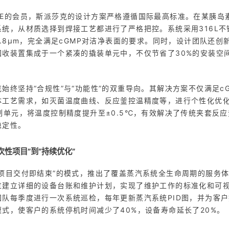
E和ISPE的会员，斯派莎克的设计方案严格遵循国际最高标准。在某胰
统，从材质选择到焊接工艺都进行了严格把控。系统采用316L
0.8μm，完全满足cGMP对洁净表面的要求。同时，设计团队还
回收装置集成于一个紧凑的撬装单元中，不仅节省了30%的安装空
始终坚持“合规性”与“功能性”的双重导向。其解决方案不仅满足cG
体工艺需求，如灭菌温度曲线、反应釜控温精度等，进行个性化优
制单元，将温度控制精度提升至±0.5℃，有效解决了传统夹套反
稳定性。
性项目”到“持续优化”
“项目交付即结束”的模式，推出了覆盖蒸汽系统全生命周期的服务
过建立详细的设备台账和维护计划，实现了维护工作的标准化和可
队每季度进行一次系统巡检，每年更新蒸汽系统PID图，并为客户
式，使客户的系统停机时间减少了40%，设备寿命延长了20%。