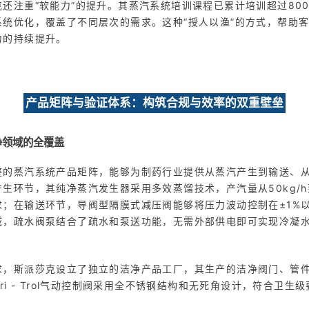
还注重“软能力”的提升。其蒸汽系统培训课程已累计培训超过80
系统优化，覆盖了不同层次的需求。这种“授人以渔”的方式，帮助
力的持续提升。
产品矩阵与验证体系：构筑合规与效率的双重壁垒
净领域的全覆盖
整的蒸汽系统产品矩阵，能够为制药行业提供从蒸汽产生到输送、
生环节，其纯净蒸汽发生器采用多效蒸馏技术，产汽量从50kg/h到1
求；在输送环节，导阀型隔膜式减压阀能够将压力波动控制在±1%
域，疏水阀泵结合了疏水和泵送功能，无需外部供电即可实现冷凝
求，斯派莎克设立了独立的洁净产品工厂，其生产的洁净阀门、管
ri - Trol气动控制阀采用全不锈钢结构和无死角设计，符合卫