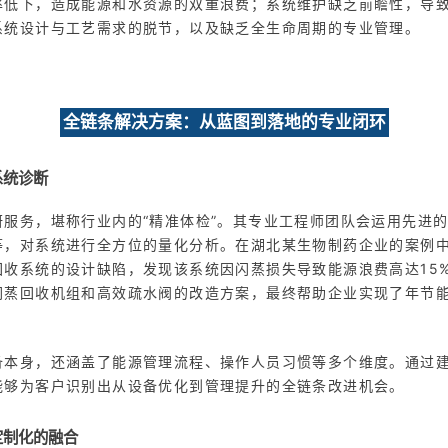
率低下，造成能源和水资源的双重浪费；系统维护缺乏前瞻性，导
系统设计与工艺需求的脱节，以及缺乏全生命周期的专业管理。
全链条解决方案：从蓝图到落地的专业闭环
系统诊断
研服务，堪称行业内的“精准体检”。其专业工程师团队会运用先进
等，对系统进行全方位的量化分析。在湖北某生物制药企业的案例
回收系统的设计缺陷，发现该系统因闪蒸损失导致能源浪费高达15
蒸回收机组和高效疏水阀的改造方案，最终帮助企业实现了年节能86
备本身，还涵盖了能源管理流程、操作人员习惯等多个维度。通过
能够为客户识别出从设备优化到管理提升的全链条改进机会。
定制化的融合