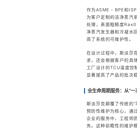
作为ASME - BP
为客户定制的洁净蒸汽系
处理，表面粗糙度Ra≤
净蒸汽发生器和冷凝水
高了系统的可维护性。
在设计过程中，斯派莎克
求，还会根据客户的具
工厂设计的TCU温度控
显著提高了产品的批次
全生命周期服务：从“一次
斯派莎克颠覆了传统的
预防性维护为核心，通
企业的服务中，工程师团
务。这种前瞻性的维护模