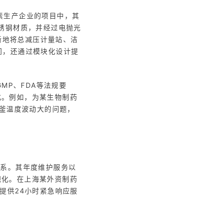
岛素生产企业的项目中，其
不锈钢材质，并经过电抛光
创新地将总减压计量站、洁
间，还通过模块化设计提
MP、FDA等法规要
化。例如，为某生物制药
应釜温度波动大的问题，
体系。其年度维护服务以
视化。在上海某外资制药
提供24小时紧急响应服