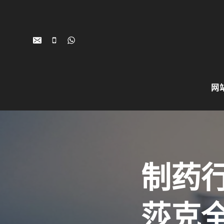
跳
到
内
容
网
制药
莎克