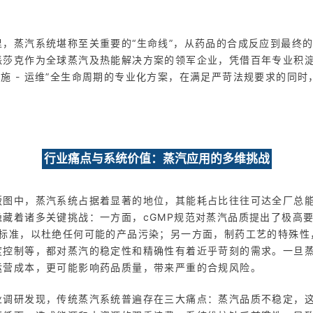
里，蒸汽系统堪称至关重要的“生命线”，从药品的合成反应到最终
派莎克作为全球蒸汽及热能解决方案的领军企业，凭借百年专业积
- 实施 - 运维”全生命周期的专业化方案，在满足严苛法规要求的同
行业痛点与系统价值：蒸汽应用的多维挑战
图中，蒸汽系统占据着显著的地位，其能耗占比往往可达全厂总能耗的
隐藏着诸多关键挑战：一方面，cGMP规范对蒸汽品质提出了极高
ss VI标准，以杜绝任何可能的产品污染；另一方面，制药工艺的特殊
度控制等，都对蒸汽的稳定性和精确性有着近乎苛刻的需求。一旦
运营成本，更可能影响药品质量，带来严重的合规风险。
业调研发现，传统蒸汽系统普遍存在三大痛点：蒸汽品质不稳定，