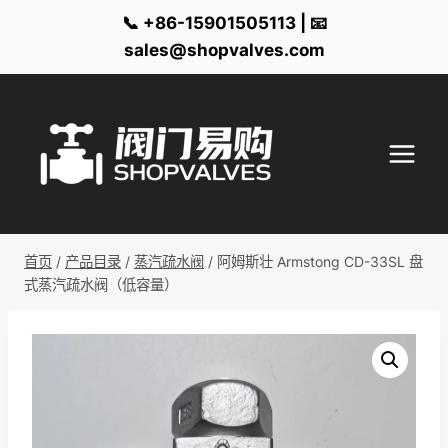
📞 +86-15901505113 | 📧
sales@shopvalves.com
跳
到
内
容
首页
/
产品目录
/
蒸汽疏水阀
/
阿姆斯壮 Armstong CD-33SL 盘
式蒸汽疏水阀（低容量）