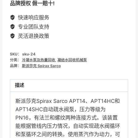
品牌授权 假一赔十!
APT14
APT14HC
快速响应服务
自
专业团队支持
动
灵活退换政策
疏
水
SKU：
sku-24
阀
分类：
冷凝水泵及热量回收
,
凝结水回收机械泵
泵
品牌：
斯派莎克 Spirax Sarco
数
量
描述
斯派莎克Spirax Sarco APT14、APT14HC和
APT14SHC自动疏水阀泵，压力等级为
PN16，有法兰和螺纹两种连接方式。该装置
能根据管线内压力情况，自动实现疏水阀循环
和泵循环之间的转换。使用蒸汽作为动力，可