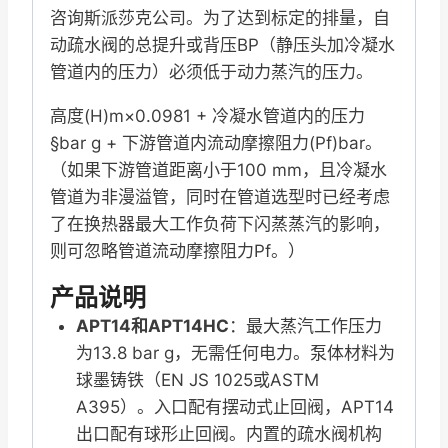
咨询斯派莎克公司。为了达到标定的排量，自
动疏水阀的总提升或背压BP（静压头加冷凝水
管道内的压力）必须低于动力蒸汽的压力。
高度(H)m×0.0981 + 冷凝水管道内的压力
§bar g + 下游管道内流动摩擦阻力(Pf)bar。
（如果下游管道距离小于100 mm，且冷凝水
管道为非漫溢管，同时在管道选型时已经考虑
了在换热器最大工作负荷下闪蒸蒸汽的影响，
则可忽略管道流动摩擦阻力Pf。）
产品说明
APT14和APT14HC
：最大蒸汽工作压力
为13.8 bar g，无需任何电力。泵体材料为
球墨铸铁（EN JS 1025或ASTM
A395）。入口配有摆动式止回阀，APT14
出口配有球形止回阀。内置的疏水阀机构