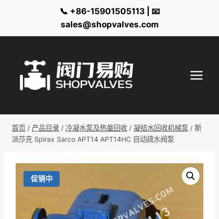
📞 +86-15901505113 | 📧
sales@shopvalves.com
跳
到
内
容
首页
/
产品目录
/
冷凝水泵及热量回收
/
凝结水回收机械泵
/
斯
派莎克 Spirax Sarco APT14 APT14HC 自动疏水阀泵
促销中