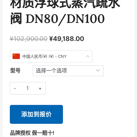
材质浮球式蒸汽疏水
阀 DN80/DN100
原
当
¥
102,900.00
¥
49,188.00
价
前
中国人民币(¥) (¥) - CNY
为：
价
¥102,900.00。
格
型号
为：
斯
¥49,188.00。
派
莎
克
添加到报价
Spirax
Sarco
品牌授权 假一赔十!
FT44-