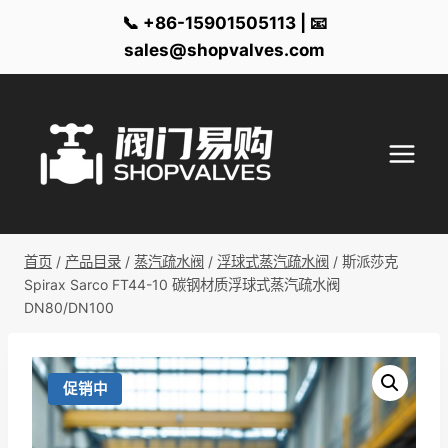
📞 +86-15901505113 | 📧
sales@shopvalves.com
跳
到
内
容
首页
/
产品目录
/
蒸汽疏水阀
/
浮球式蒸汽疏水阀
/
斯派莎克
Spirax Sarco FT44-10 碳钢材质浮球式蒸汽疏水阀
DN80/DN100
促销中