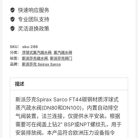
10
快速响应服务
碳
专业团队支持
钢
灵活退换政策
材
质
SKU：
sku-286
浮
分类：
浮球式蒸汽疏水阀
,
蒸汽疏水阀
球
标签：
斯派莎克疏水阀
,
斯派莎克阀门
品牌：
式
斯派莎克 Spirax Sarco
蒸
汽
描述
疏
水
斯派莎克Spirax Sarco FT44碳钢材质浮球式
阀
蒸汽疏水阀(DN80和DN100)，内置自动排空
DN80/DN100
气阀装置，法兰连接，仅提供水平安装。根据
数
需要可在阀盖上钻2" BSP或NPT螺纹孔，用于
量
安装排放阀。本产品符合欧洲压力设备指令