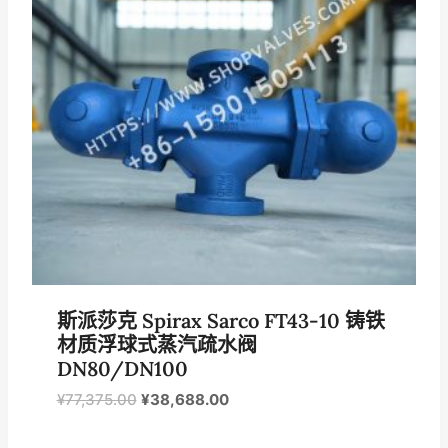
斯派莎克 Spirax Sarco FT43-10 铸铁
材质浮球式蒸汽疏水阀
DN80/DN100
原
当
¥
77,375.00
¥
38,688.00
价
前
为：
价