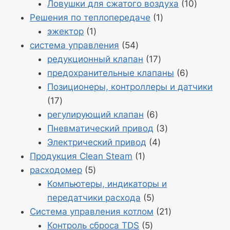
10
Продук
Ловушки для сжатого воздуха
10
Продукт
10
Решения по теплопередаче
1
Продукт
1
эжектор
1
1
Продукция
система управления
54
54
Продукция
редукционный клапан
17
17
Продукци
предохранительные клапаны
6
6
Позиционеры, контроллеры и датчики
Продукция
17
17
Продукция
регулирующий клапан
6
6
Продукция
Пневматический привод
3
Продукция
3
Электрический привод
4
Продукт
4
Продукция Clean Steam
1
Продукция
1
расходомер
5
5
Компьютеры, индикаторы и
Продукция
передатчики расхода
5
5
Продукт
Система управления котлом
21
Продукция
21
Контроль сброса TDS
5