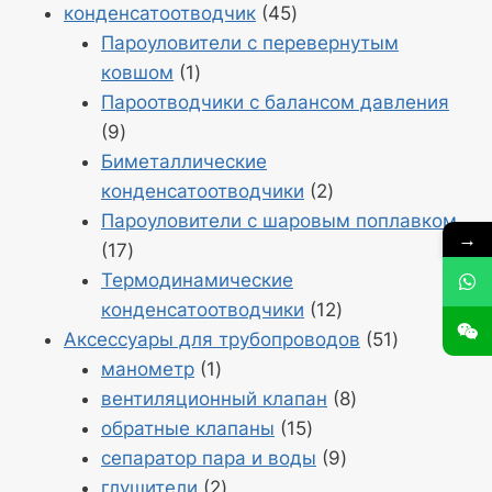
9
Продукция
конденсатоотводчик
45
45
Пароуловители с перевернутым
Продукт
ковшом
1
1
Пароотводчики с балансом давления
Продукция
9
9
Биметаллические
Продукция
конденсатоотводчики
2
2
Пароуловители с шаровым поплавком
→
Продукция
17
17
Термодинамические
Продукция
конденсатоотводчики
12
12
Продукт
Аксессуары для трубопроводов
51
Продукт
51
манометр
1
1
Продукция
вентиляционный клапан
8
Продукция
8
обратные клапаны
15
15
Продукция
сепаратор пара и воды
9
Продукция
9
глушители
2