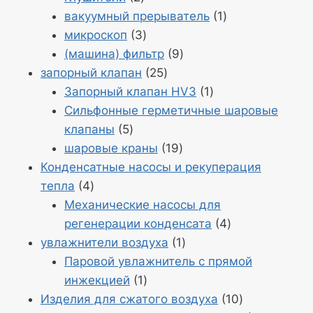
2
Продукт
вакуумный прерыватель
1
Продукция
1
микроскоп
3
3
Продукция
(машина) фильтр
9
Продукция
9
запорный клапан
25
25
Продукт
Запорный клапан HV3
1
1
Сильфонные герметичные шаровые
Продукция
клапаны
5
5
Продукция
шаровые краны
19
19
Конденсатные насосы и рекуперация
Продукция
тепла
4
4
Механические насосы для
Продукция
регенерации конденсата
4
Продукт
4
увлажнители воздуха
1
1
Паровой увлажнитель с прямой
Продукт
инжекцией
1
1
Продукция
Изделия для сжатого воздуха
10