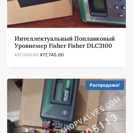
Интеллектуальный Поплавковый
Уровнемер Fisher Fisher DLC3100
Первоначальная
Текущая
¥
27,300.00
¥
17,745.00
цена
цена:
была:
¥17,745.00.
¥27,300.00.
Распродажа!