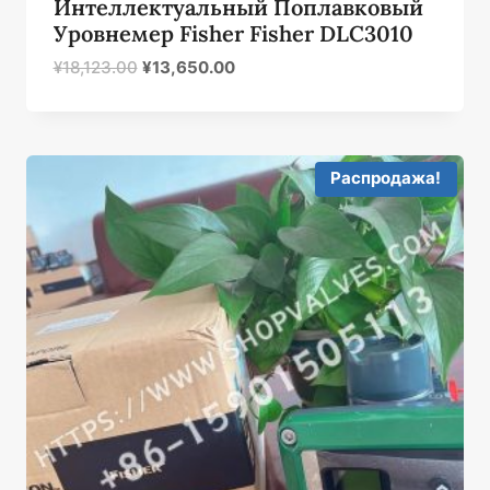
Интеллектуальный Поплавковый
Уровнемер Fisher Fisher DLC3010
Первоначальная
Текущая
¥
18,123.00
¥
13,650.00
цена
цена:
была:
¥13,650.00.
¥18,123.00.
Распродажа!