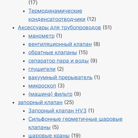
Продукция
17
17
Термодинамические
Продукция
конденсатоотводчики
12
12
Продукт
Аксессуары для трубопроводов
51
Продукт
51
манометр
1
1
Продукция
вентиляционный клапан
8
Продукция
8
обратные клапаны
15
15
Продукция
сепаратор пара и воды
9
Продукция
9
глушители
2
2
Продукт
вакуумный прерыватель
1
Продукция
1
микроскоп
3
3
Продукция
(машина) фильтр
9
Продукция
9
запорный клапан
25
25
Продукт
Запорный клапан HV3
1
1
Сильфонные герметичные шаровые
Продукция
клапаны
5
5
Продукция
шаровые краны
19