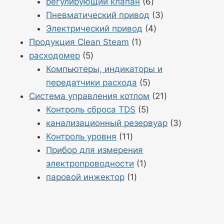
17
Продукция
регулирующий клапан
6
6
Продукция
Пневматический привод
3
Продукция
3
Электрический привод
4
Продукт
4
Продукция Clean Steam
1
Продукция
1
расходомер
5
5
Компьютеры, индикаторы и
Продукция
передатчики расхода
5
5
Продукт
Система управления котлом
21
Продукция
21
Контроль сброса TDS
5
5
Продукция
канализационный резервуар
3
Продукция
3
Контроль уровня
11
11
Прибор для измерения
Продукт
электропроводности
1
Продукт
1
паровой инжектор
1
1