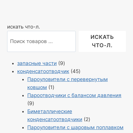
искать что-л.
ИСКАТЬ
ЧТО-Л.
Продукция
запасные части
9
9
Продукция
конденсатоотводчик
45
45
Пароуловители с перевернутым
Продукт
ковшом
1
1
Пароотводчики с балансом давления
Продукция
9
9
Биметаллические
Продукция
конденсатоотводчики
2
2
Пароуловители с шаровым поплавком