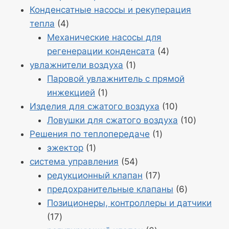
19
Конденсатные насосы и рекуперация
Продукция
тепла
4
4
Механические насосы для
Продукция
регенерации конденсата
4
Продукт
4
увлажнители воздуха
1
1
Паровой увлажнитель с прямой
Продукт
инжекцией
1
1
Продукция
Изделия для сжатого воздуха
10
10
Продук
Ловушки для сжатого воздуха
10
Продукт
10
Решения по теплопередаче
1
Продукт
1
эжектор
1
1
Продукция
система управления
54
54
Продукция
редукционный клапан
17
17
Продукци
предохранительные клапаны
6
6
Позиционеры, контроллеры и датчики
Продукция
17