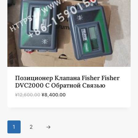
Позиционер Клапана Fisher Fisher
DVC2000 С Обратной Связью
Первоначальная
Текущая
¥
12,600.00
¥
8,400.00
цена
цена:
была:
¥8,400.00.
¥12,600.00.
1
2
→