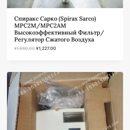
Спиракс Сарко (Spirax Sarco)
MPC2M/MPC2AM
Высокоэффективный Фильтр/
Регулятор Сжатого Воздуха
Первоначальная
Текущая
¥
1,680.00
¥
1,227.00
цена
цена:
была:
¥1,227.00.
¥1,680.00.