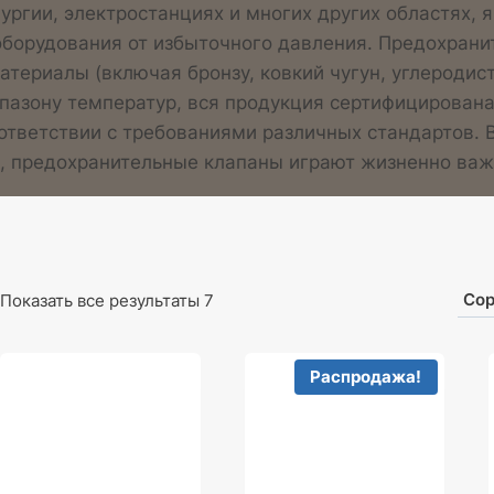
ургии, электростанциях и многих других областях
 оборудования от избыточного давления. Предохран
атериалы (включая бронзу, ковкий чугун, углероди
иапазону температур, вся продукция сертифицирова
ответствии с требованиями различных стандартов. В
, предохранительные клапаны играют жизненно важ
Показать все результаты 7
Распродажа!