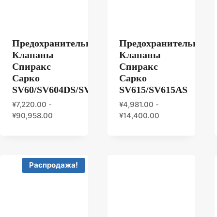
Предохранительные
Предохранительные
Клапаны
Клапаны
Спиракс
Спиракс
Сарко
Сарко
SV60/SV604DS/SV607DS
SV615/SV615AS
¥
7,220.00
-
¥
4,981.00
-
¥
90,958.00
¥
14,400.00
Распродажа!