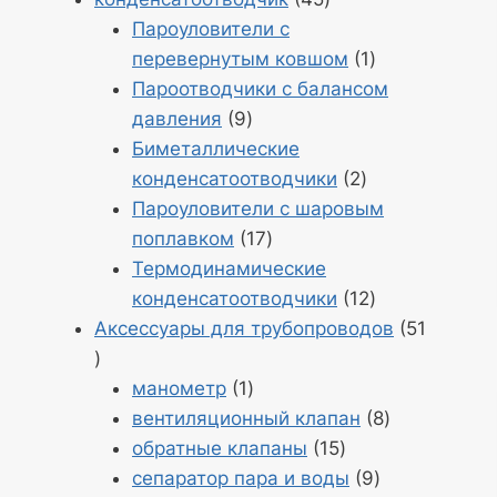
45
Пароуловители с
Продукт
перевернутым ковшом
1
1
Пароотводчики с балансом
Продукция
давления
9
9
Биметаллические
Продукция
конденсатоотводчики
2
2
Пароуловители с шаровым
Продукция
поплавком
17
17
Термодинамические
Продукция
конденсатоотводчики
12
12
Аксессуары для трубопроводов
51
Продукт
51
Продукт
манометр
1
1
Продукция
вентиляционный клапан
8
Продукция
8
обратные клапаны
15
15
Продукция
сепаратор пара и воды
9