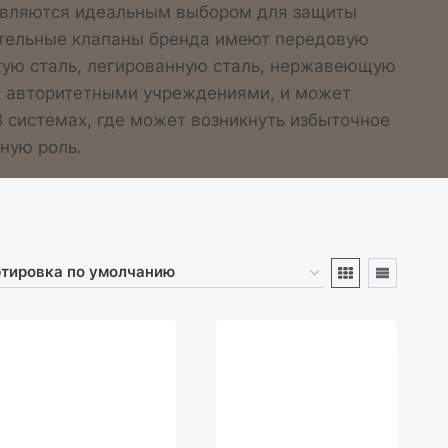
, являются идеальным выбором для защиты
ительные клапаны бренда имеют передовую
стую сталь, легированную сталь, нержавеющую
на авторитетными учреждениями, и может
 системах, где может возникнуть избыточное
ную роль.