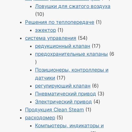
10
Ловушки для сжатого воздуха
Продукция
10
10
Продукт
Решения по теплопередаче
1
Продукт
1
эжектор
1
1
Продукция
система управления
54
54
Продукция
редукционный клапан
17
17
предохранительные клапаны
6
Продукция
6
Позиционеры, контроллеры и
Продукция
датчики
17
17
Продукция
регулирующий клапан
6
6
Продукция
Пневматический привод
3
Продукция
3
Электрический привод
4
Продукт
4
Продукция Clean Steam
1
Продукция
1
расходомер
5
5
Компьютеры, индикаторы и