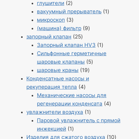
Продукция
9
глушители
2
2
Продукт
вакуумный прерыватель
1
Продукция
1
микроскоп
3
3
Продукция
(машина) фильтр
9
Продукция
9
запорный клапан
25
25
Продукт
Запорный клапан HV3
1
1
Сильфонные герметичные
Продукция
шаровые клапаны
5
Продукция
5
шаровые краны
19
19
Конденсатные насосы и
Продукция
рекуперация тепла
4
4
Механические насосы для
Продукция
регенерации конденсата
4
Продукт
4
увлажнители воздуха
1
1
Паровой увлажнитель с прямой
Продукт
инжекцией
1
1
Продукц
Изделия для сжатого воздуха
10