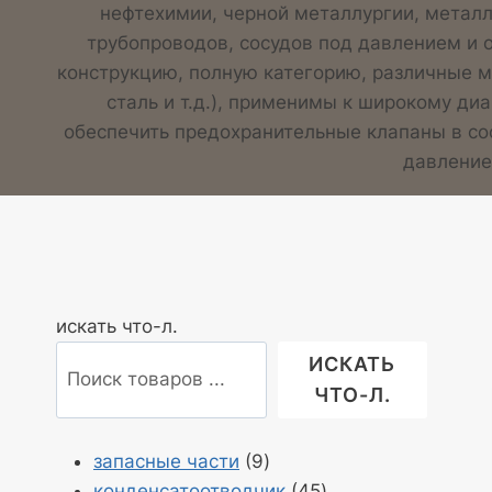
нефтехимии, черной металлургии, металл
трубопроводов, сосудов под давлением и
конструкцию, полную категорию, различные м
сталь и т.д.), применимы к широкому д
обеспечить предохранительные клапаны в со
давление
искать что-л.
ИСКАТЬ
ЧТО-Л.
Продукция
запасные части
9
9
Продукция
конденсатоотводчик
45