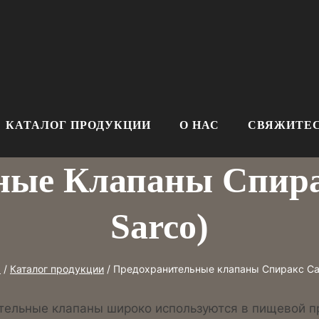
КАТАЛОГ ПРОДУКЦИИ
О НАС
СВЯЖИТЕС
ные Клапаны Спирак
Sarco)
а
/
Каталог продукции
/
Предохранительные клапаны Спиракс Сар
тельные клапаны широко используются в пищевой п