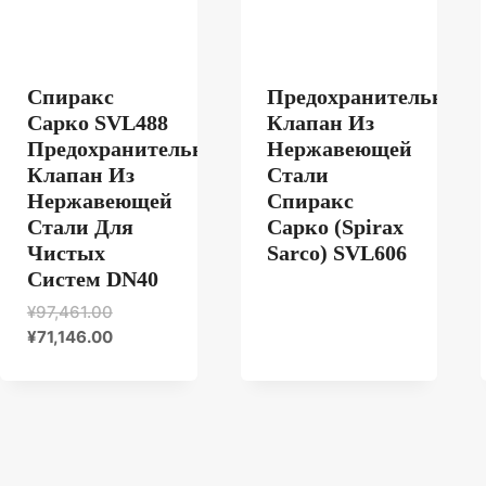
Спиракс
Предохранительный
Сарко SVL488
Клапан Из
Предохранительный
Нержавеющей
Клапан Из
Стали
Нержавеющей
Спиракс
Стали Для
Сарко (Spirax
Чистых
Sarco) SVL606
Систем DN40
Первоначальная
¥
97,461.00
цена
Текущая
¥
71,146.00
была:
цена:
¥97,461.00.
¥71,146.00.
ия