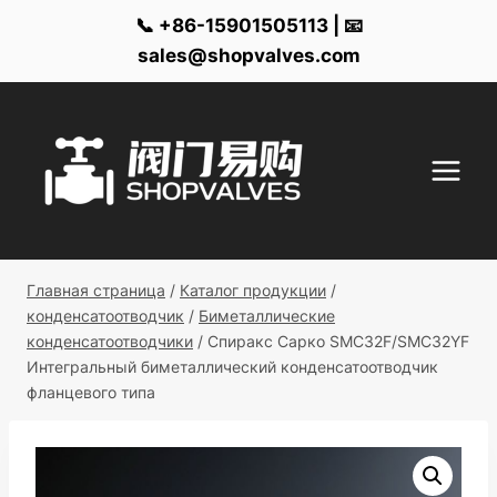
📞 +86-15901505113 | 📧
sales@shopvalves.com
Перейти
к
контенту
Главная страница
/
Каталог продукции
/
конденсатоотводчик
/
Биметаллические
конденсатоотводчики
/
Спиракс Сарко SMC32F/SMC32YF
Интегральный биметаллический конденсатоотводчик
фланцевого типа