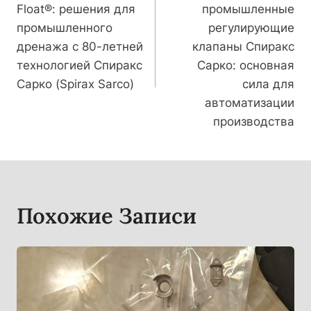
Float®: решения для
промышленные
Записям
промышленного
регулирующие
дренажа с 80-летней
клапаны Спиракс
технологией Спиракс
Сарко: основная
Сарко (Spirax Sarco)
сила для
автоматизации
производства
Похожие Записи