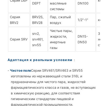
Серия DEP
ковк
DEPT
масляные
DN100
системы
Серия
BRV2S,
Пар, сжатый
1/2"-1"
ковк
BRV2
BRV28
воздух
Чистые пары,
srv2,
316L
жидкости,
DN15-
Серия SRV
srv461,
нер
инертные
DN50
srv55
стал
газы
Адаптация к реальным условиям
：
-
Чистое поле
Серии SRV461/SRV463 и SRV55
изготовлены из нержавеющей стали 316L и
предназначены для чистого пара, жидкостей
фармацевтического класса и газов, не вступающих
в химическую реакцию, для соответствия
гигиеническим стандартам пищевой и
фармацевтической промышленности.