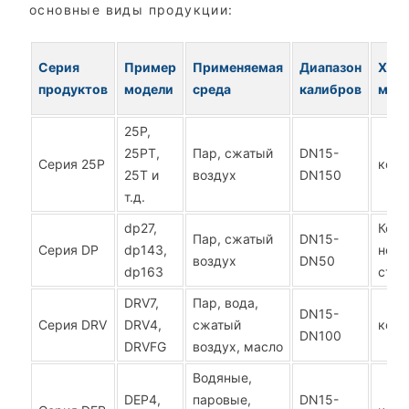
основные виды продукции:
Серия
Пример
Применяемая
Диапазон
Хара
продуктов
модели
среда
калибров
мат
25P,
25PT,
Пар, сжатый
DN15-
Серия 25P
ковк
25T и
воздух
DN150
т.д.
dp27,
Ковк
Пар, сжатый
DN15-
Серия DP
dp143,
нер
воздух
DN50
dp163
стал
DRV7,
Пар, вода,
DN15-
Серия DRV
DRV4,
сжатый
ковк
DN100
DRVFG
воздух, масло
Водяные,
DEP4,
паровые,
DN15-