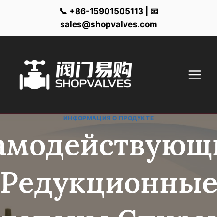
📞 +86-15901505113 | 📧
sales@shopvalves.com
Перейти
к
контенту
ИНФОРМАЦИЯ О ПРОДУКТЕ
амодействующ
Редукционны