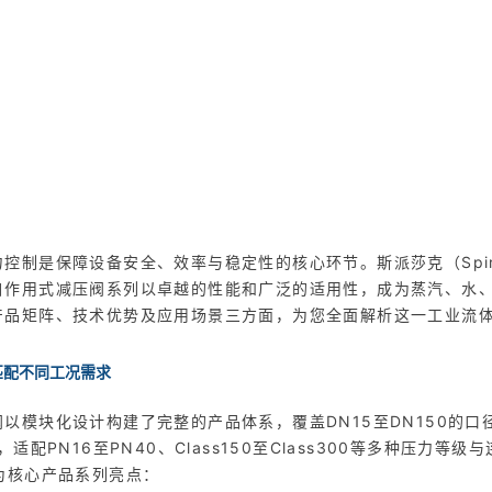
控制是保障设备安全、效率与稳定性的核心环节。斯派莎克（Spirax
自作用式减压阀系列以卓越的性能和广泛的适用性，成为蒸汽、水
产品矩阵、技术优势及应用场景三方面，为您全面解析这一工业流体
匹配不同工况需求
以模块化设计构建了完整的产品体系，覆盖DN15至DN150的口
适配PN16至PN40、Class150至Class300等多种压力等级
为核心产品系列亮点：