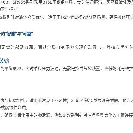
SRV463、SRV55系列采用316L不锈钢材质，专为洁净蒸汽、医药级液
的卫生标准。
RV2S系列针对液体介质优化，适用于1/2"-1"口径的地1区场景，确保液体
“智能”与“可靠”
阀无需外部动力源，通过介质自身压力实现自动调节，其核心优势
复杂度
力的平衡原理，实时响应压力波动，无需电控或气控装置，降低能耗与维
强度与抗腐蚀性，适用于常规工业环境；316L不锈钢型号则在耐酸、耐
净或腐蚀性介质。
料，确保长期使用中的零泄漏，例如SRV系列针对洁净场景优化的卡箍连