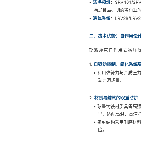
•
洁净领域
：SRV461/
满足食品、制药等行业
•
液体系统
：LRV2B/L
二、技术优势：自作用设计的
斯派莎克自作用式减压
1.
自驱动控制，简化系统
• 利用弹簧力与介质压
动力源场景。
2.
材质与结构的双重防护
• 球墨铸铁材质具备高
异，适配高温、高洁
• 密封结构采用耐磨材
险。