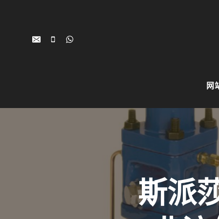
跳
到
内
容
网
斯派