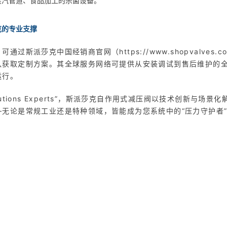
蒸汽管道、食品加工的杀菌设备。
克的专业支撑
过斯派莎克中国经销商官网（https://www.shopvalves
队获取定制方案。其全球服务网络可提供从安装调试到售后维护的
运行。
m Solutions Experts”，斯派莎克自作用式减压阀以技术创新与
无论是常规工业还是特种领域，皆能成为您系统中的“压力守护者