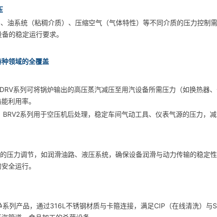
压
）、油系统（粘稠介质）、压缩空气（气体特性）等不同介质的压力控制
设备的稳定运行要求。
特种领域的全覆盖
P、DRV系列可将锅炉输出的高压蒸汽减压至用汽设备所需压力（如换热器
热能利用率。
P、BRV2系列用于空压机后处理，稳定车间气动工具、仪表气源的压力，
系统的压力调节，如润滑油路、液压系统，确保设备润滑与动力传输的稳定性
的安全运行。
55等洁净系列产品，通过316L不锈钢材质与卡箍连接，满足CIP（在线清洗）