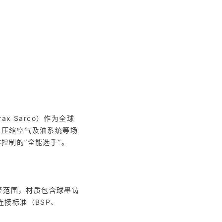
 Sarco）作为全球
、压缩空气及油系统等场
控制的“全能选手”。
径范围，材质包含球墨铸
与连接标准（BSP、