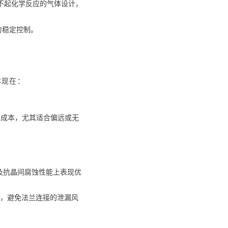
体及不起化学反应的气体设计，
压力稳定控制。
体现在：
护成本，尤其适合偏远或无
温及抗晶间腐蚀性能上表现优
接，避免法兰连接的泄漏风