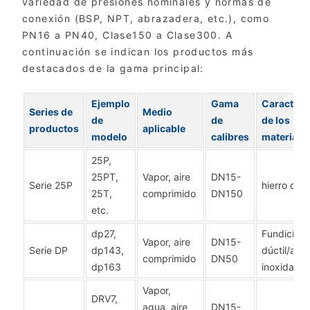
variedad de presiones nominales y normas de
conexión (BSP, NPT, abrazadera, etc.), como
PN16 a PN40, Clase150 a Clase300. A
continuación se indican los productos más
destacados de la gama principal:
Ejemplo
Gama
Caracterís
Series de
Medio
de
de
de los
productos
aplicable
modelo
calibres
materiale
25P,
25PT,
Vapor, aire
DN15-
Serie 25P
hierro dúct
25T,
comprimido
DN150
etc.
dp27,
Fundición
Vapor, aire
DN15-
Serie DP
dp143,
dúctil/ace
comprimido
DN50
dp163
inoxidable
Vapor,
DRV7,
agua, aire
DN15-