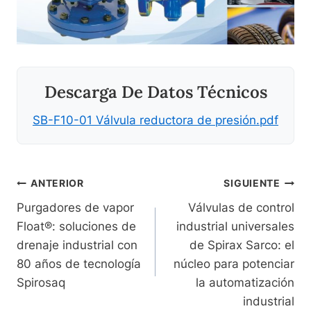
Descarga De Datos Técnicos
SB-F10-01 Válvula reductora de presión.pdf
Navegación
ANTERIOR
SIGUIENTE
Purgadores de vapor
Válvulas de control
De
Float®: soluciones de
industrial universales
Entradas
drenaje industrial con
de Spirax Sarco: el
80 años de tecnología
núcleo para potenciar
Spirosaq
la automatización
industrial