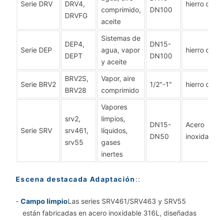
Serie DRV
DRV4,
hierro dúct
comprimido,
DN100
DRVFG
aceite
Sistemas de
DEP4,
DN15-
Serie DEP
agua, vapor
hierro dúct
DEPT
DN100
y aceite
BRV2S,
Vapor, aire
Serie BRV2
1/2"-1"
hierro dúct
BRV28
comprimido
Vapores
srv2,
limpios,
DN15-
Acero
Serie SRV
srv461,
líquidos,
DN50
inoxidable
srv55
gases
inertes
Escena destacada Adaptación
::
-
Campo limpio
Las series SRV461/SRV463 y SRV55
están fabricadas en acero inoxidable 316L, diseñadas