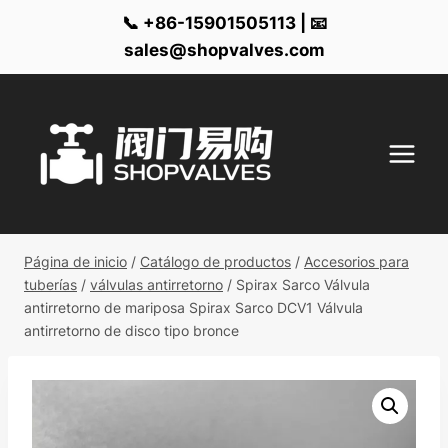
📞 +86-15901505113 | 📧
sales@shopvalves.com
Ir
al
contenido
Página de inicio
/
Catálogo de productos
/
Accesorios para
tuberías
/
válvulas antirretorno
/
Spirax Sarco Válvula
antirretorno de mariposa Spirax Sarco DCV1 Válvula
antirretorno de disco tipo bronce