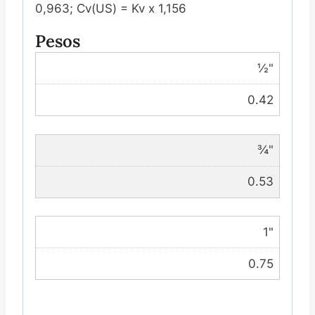
0,963; Cv(US) = Kv x 1,156
Pesos
½"
0.42
¾"
0.53
1"
0.75