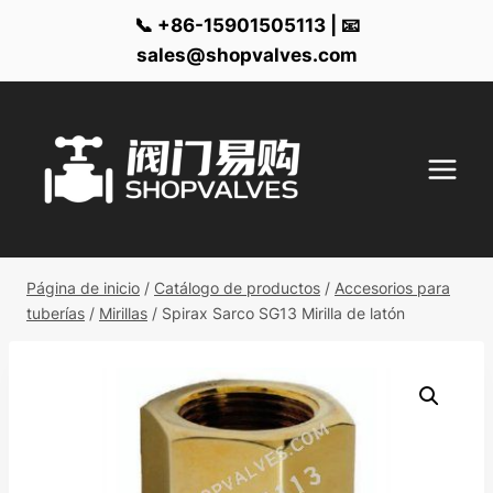
📞 +86-15901505113 | 📧
sales@shopvalves.com
Ir
al
contenido
Página de inicio
/
Catálogo de productos
/
Accesorios para
tuberías
/
Mirillas
/
Spirax Sarco SG13 Mirilla de latón