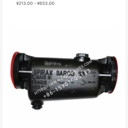
¥
213.00
-
¥
653.00