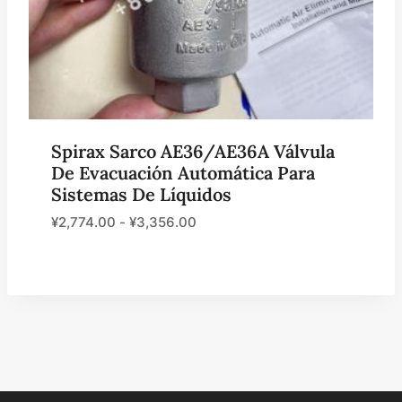
Spirax Sarco AE36/AE36A Válvula
De Evacuación Automática Para
Sistemas De Líquidos
¥
2,774.00
-
¥
3,356.00