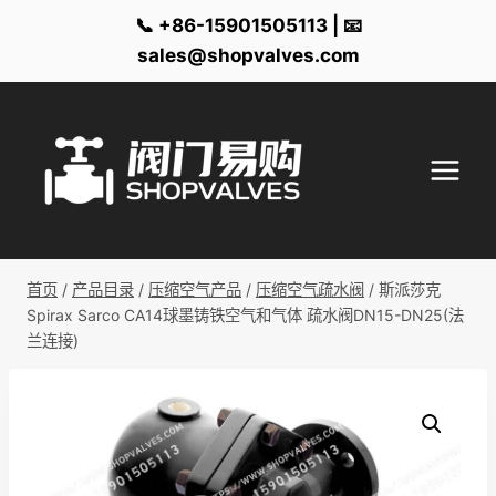
📞 +86-15901505113 | 📧
sales@shopvalves.com
跳
到
内
容
首页
/
产品目录
/
压缩空气产品
/
压缩空气疏水阀
/
斯派莎克
Spirax Sarco CA14球墨铸铁空气和气体 疏水阀DN15-DN25(法
兰连接)