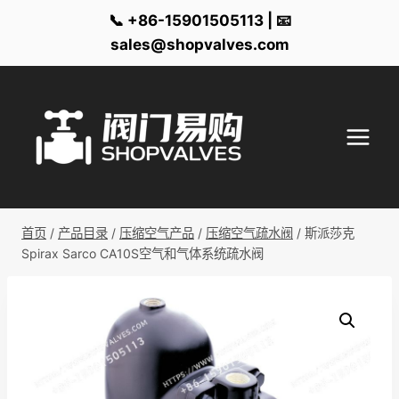
📞 +86-15901505113 | 📧
sales@shopvalves.com
跳
到
内
容
首页
/
产品目录
/
压缩空气产品
/
压缩空气疏水阀
/
斯派莎克
Spirax Sarco CA10S空气和气体系统疏水阀