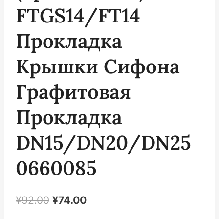
FTGS14/FT14
Прокладка
Крышки Сифона
Графитовая
Прокладка
DN15/DN20/DN25
0660085
Первоначальная
Текущая
¥
92.00
¥
74.00
цена
цена: