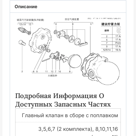
墨
Описание
垫
片
DN15/DN20/DN25
0660085
数
量
Подробная Информация О
Доступных Запасных Частях
Главный клапан в сборе с поплавком
3,5,6,7 (2 комплекта), 8,10,11,16