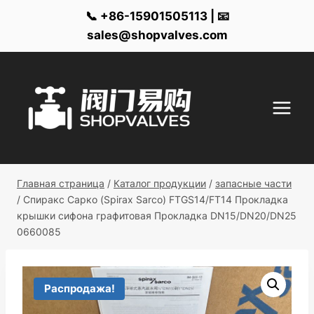
📞 +86-15901505113 | 📧
sales@shopvalves.com
Перейти
к
контенту
Главная страница
/
Каталог продукции
/
запасные части
/
Спиракс Сарко (Spirax Sarco) FTGS14/FT14 Прокладка
крышки сифона графитовая Прокладка DN15/DN20/DN25
0660085
Распродажа!