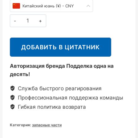
Китайский юань (¥) - CNY
была:
¥74.00.
¥92.00.
斯
派
莎
克
ДОБАВИТЬ В ЦИТАТНИК
Spirax
Sarco
Авторизация бренда Подделка одна на
FTGS14/FT14
десять!
疏
水
Служба быстрого реагирования
阀
Профессиональная поддержка команды
阀
Гибкая политика возврата
盖
垫
Категория:
запасные части
片
石