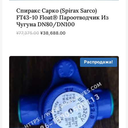
Спиракс Сарко (Spirax Sarco)
FT43-10 Float® Пароотводчик Из
Чугуна DN80/DN100
Первоначальная
Текущая
¥
77,375.00
¥
38,688.00
цена
цена:
была:
¥38,688.00.
¥77,375.00.
Распродажа!