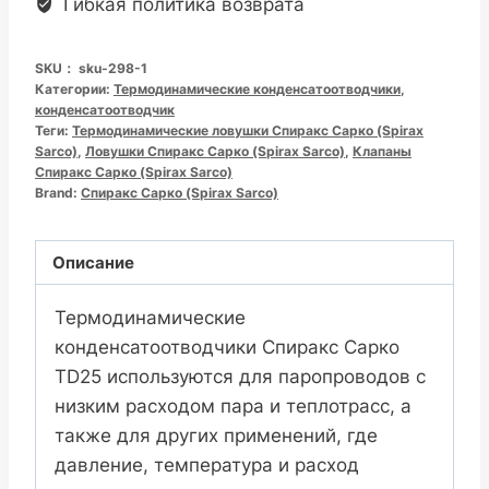
Гибкая политика возврата
蒸
汽
SKU：
sku-298-1
疏
Категории:
Термодинамические конденсатоотводчики
,
水
конденсатоотводчик
Теги:
Термодинамические ловушки Спиракс Сарко (Spirax
阀
Sarco)
,
Ловушки Спиракс Сарко (Spirax Sarco)
,
Клапаны
螺
Спиракс Сарко (Spirax Sarco)
纹
Brand:
Спиракс Сарко (Spirax Sarco)
(丝
扣)
Описание
数
量
Термодинамические
конденсатоотводчики Спиракс Сарко
TD25 используются для паропроводов с
низким расходом пара и теплотрасс, а
также для других применений, где
давление, температура и расход