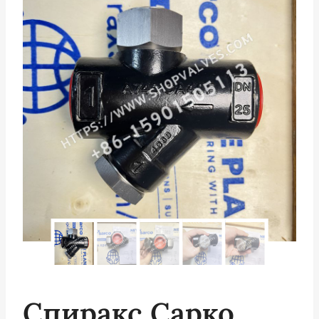
Спиракс Сарко