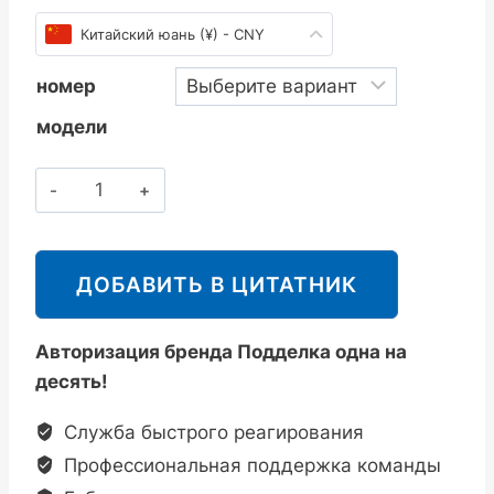
Китайский юань (¥) - CNY
номер
модели
斯
派
莎
克
ДОБАВИТЬ В ЦИТАТНИК
Spirax
Sarco
Авторизация бренда Подделка одна на
TD25
десять!
热
动
Служба быстрого реагирования
力
Профессиональная поддержка команды
型