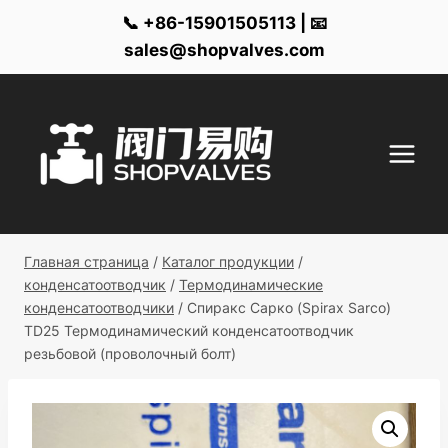
📞 +86-15901505113 | 📧
sales@shopvalves.com
Перейти
к
контенту
Главная страница
/
Каталог продукции
/
конденсатоотводчик
/
Термодинамические
конденсатоотводчики
/
Спиракс Сарко (Spirax Sarco)
TD25 Термодинамический конденсатоотводчик
резьбовой (проволочный болт)