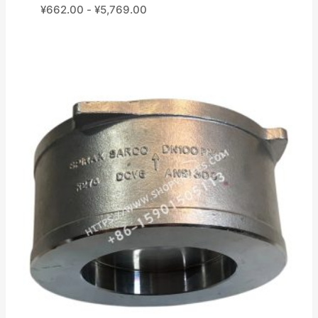
¥
662.00
-
¥
5,769.00