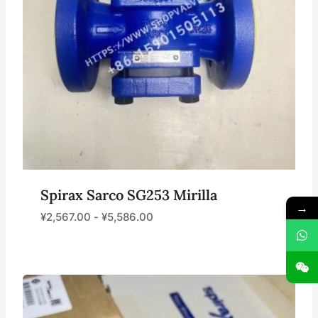
Spirax Sarco SG253 Mirilla
→
¥
2,567.00
-
¥
5,586.00