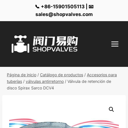
📞 +86-15901505113 | 📧
sales@shopvalves.com
Ir
al
contenido
Página de inicio
/
Catálogo de productos
/
Accesorios para
tuberías
/
válvulas antirretorno
/
Válvula de retención de
disco Spirax Sarco DCV4