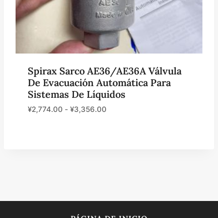
Spirax Sarco AE36/AE36A Válvula
De Evacuación Automática Para
Sistemas De Líquidos
¥
2,774.00
-
¥
3,356.00