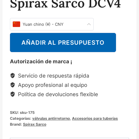
Spirax Sarco DCV4
Yuan chino (¥) - CNY
AÑADIR AL PRESUPUESTO
Autorización de marca ¡
Servicio de respuesta rápida
Apoyo profesional al equipo
Política de devoluciones flexible
SKU:
sku-175
Categorías:
válvulas antirretorno
,
Accesorios para tuberías
Brand:
Spirax Sarco