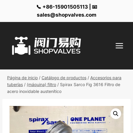
📞 +86-15901505113 | 📧
sales@shopvalves.com
Ir
al
contenido
Página de inicio
/
Catálogo de productos
/
Accesorios para
tuberías
/
(máquina) filtro
/
Spirax Sarco Fig 3616 Filtro de
acero inoxidable austenítico