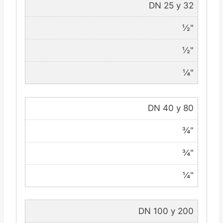
DN 25 y 32
½"
½"
¼"
DN 40 y 80
¾"
¾"
¼"
DN 100 y 200