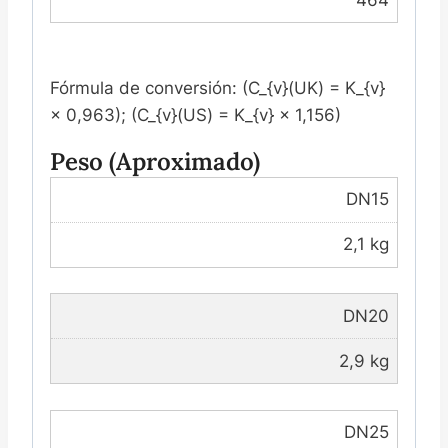
Fórmula de conversión: (C_{v}(UK) = K_{v}
× 0,963); (C_{v}(US) = K_{v} × 1,156)
Peso (aproximado)
DN15
2,1 kg
DN20
2,9 kg
DN25