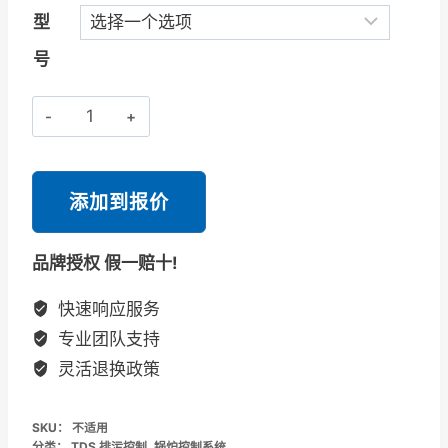
型
号
斯
派
莎
克
添加到报价
Spirax
Sarco
品牌授权 假一赔十!
BCV43
排
快速响应服务
污
专业团队支持
控
灵活退换政策
制
阀
SKU：
不适用
DN25/DN40
分类：
TDS 排污控制
,
锅炉控制系统