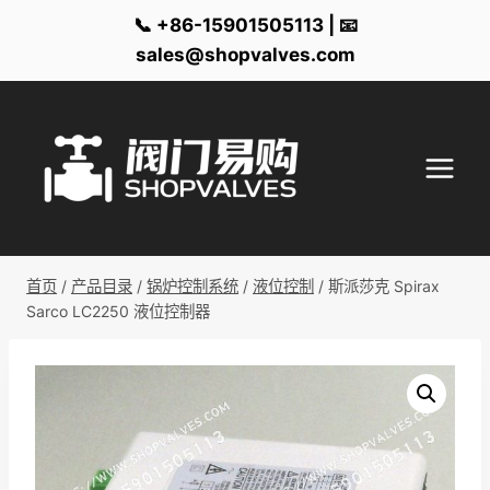
📞 +86-15901505113 | 📧
sales@shopvalves.com
跳
到
内
容
首页
/
产品目录
/
锅炉控制系统
/
液位控制
/
斯派莎克 Spirax
Sarco LC2250 液位控制器