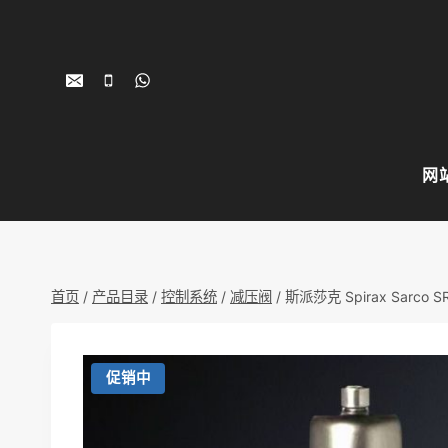
跳
到
内
容
网
首页
/
产品目录
/
控制系统
/
减压阀
/
斯派莎克 Spirax Sarco
促销中