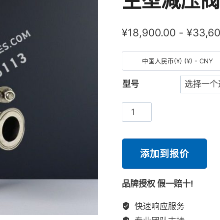
生型减压阀
¥
18,900.00
-
¥
33,60
中国人民币(¥) (¥) - CNY
型号
斯
派
莎
克
添加到报价
Spirax
Sarco
品牌授权 假一赔十!
SRV66
卫
快速响应服务
生