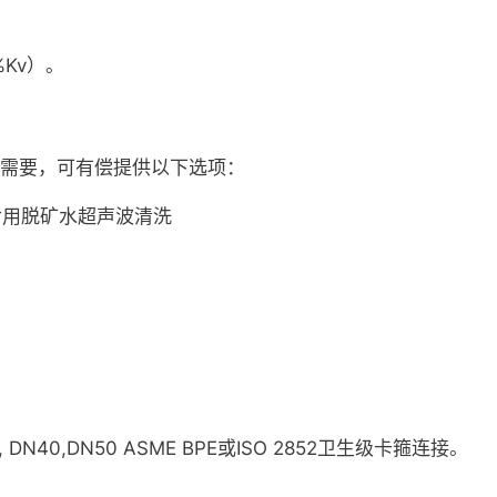
%Kv）。
洗。根据需要，可有偿提供以下选项：
后用脱矿水超声波清洗
卡箍), DN40,DN50 ASME BPE或ISO 2852卫生级卡箍连接。