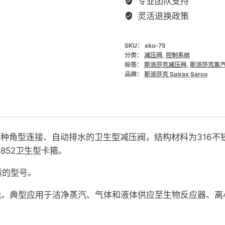
专业团队支持
型
灵活退换政策
减
压
SKU：
sku-75
阀
分类：
减压阀
,
控制系统
数
标签：
斯派莎克减压阀
,
斯派莎克蒸
量
品牌：
斯派莎克 Spirax Sarco
型减压阀是一种角型连接、自动排水的卫生型减压阀，结构材料为3
2852卫生型卡箍。
质的型号。
功能。典型应用于洁净蒸汽、气体和液体供应至生物反应器、