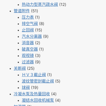
个
产
12
品
热动力型蒸汽疏水阀
12
51
产
品
个
管道附件
51
个
1
品
产
压力表
1
产
个
8
品
排空气阀
8
品
产
15
个
止回阀
15
品
个
产
9
汽水分离器
9
2
产
品
个
消音器
2
个
品
1
产
破真空器
1
产
3
个
品
观视镜
3
品
个
9
产
过滤器
9
25
产
个
品
关断阀
25
个
品
产
1
ＨＶ３截止阀
1
产
品
个
5
波纹管密封截止阀
5
品
19
产
个
球阀
19
个
品
4
产
冷凝水泵及热量回收
4
产
个
品
4
凝结水回收机械泵
4