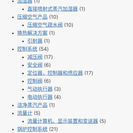
1
品
产
个
加湿器
1
个
品
产
1
直接喷射式蒸汽加湿器
1
产
10
品
个
压缩空气产品
10
品
个
10
产
压缩空气疏水阀
10
1
产
个
品
换热解决方案
1
1
个
品
产
引射器
1
54
个
产
品
控制系统
54
个
产
17
品
减压阀
17
产
品
6
个
安全阀
6
品
个
产
17
定位器，控制器和感应器
17
产
6
品
个
控制阀
6
品
个
3
产
气动执行器
3
产
个
4
品
电动执行器
4
品
1
产
个
洁净蒸汽产品
1
5
个
品
产
流量计
5
个
产
品
5
流量计算机、显示装置和变送器
5
产
品
21
个
锅炉控制系统
21