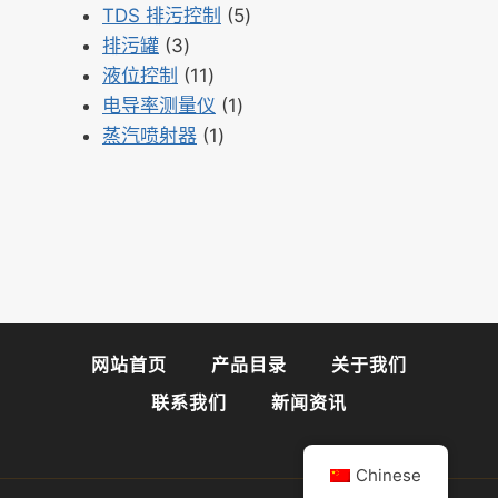
品
个
5
产
TDS 排污控制
5
3
产
个
品
排污罐
3
个
11
品
产
液位控制
11
产
个
1
品
电导率测量仪
1
品
产
1
个
蒸汽喷射器
1
品
个
产
产
品
品
网站首页
产品目录
关于我们
联系我们
新闻资讯
Chinese