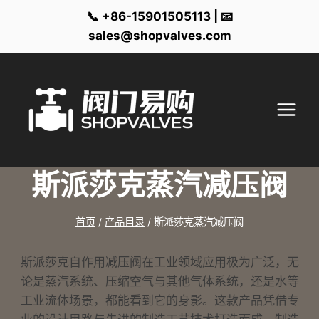
📞 +86-15901505113 | 📧
sales@shopvalves.com
跳
到
内
容
斯派莎克蒸汽减压阀
首页
/
产品目录
/
斯派莎克蒸汽减压阀
斯派莎克自作用减压阀在工业领域应用极为广泛，无
论是蒸汽系统、压缩空气与其他气体系统，还是水等
工业流体场景，都能看到它的身影。这款产品凭借专