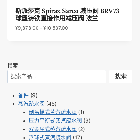
斯派莎克 Spirax Sarco 减压阀 BRV73
球墨铸铁直接作用减压阀 法兰
¥
9,373.00
-
¥
10,537.00
搜索
搜索
9
备件
9
个
45
蒸汽疏水阀
45
产
个
1
倒吊桶式蒸汽疏水阀
1
品
产
个
9
压力平衡式蒸汽疏水阀
9
品
产
2
个
双金属式蒸汽疏水阀
2
17
品
个
产
浮球式蒸汽疏水阀
17